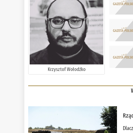
Krzysztof Wołodźko
Rząd
Dlac