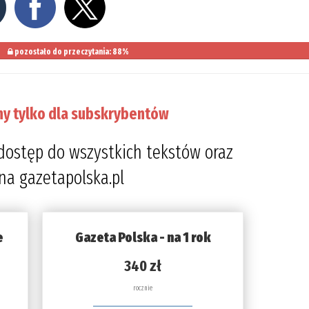
pozostało do przeczytania: 88%
ny tylko dla subskrybentów
dostęp do wszystkich tekstów oraz
 na gazetapolska.pl
e
Gazeta Polska - na 1 rok
340 zł
rocznie