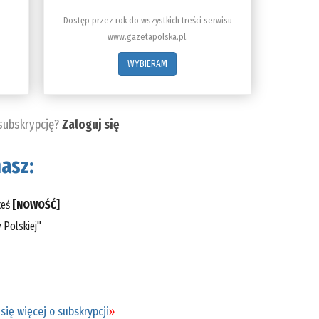
Dostęp przez rok do wszystkich treści serwisu
www.gazetapolska.pl.
WYBIERAM
 subskrypcję?
Zaloguj się
asz:
teś
[NOWOŚĆ]
 Polskiej"
się więcej o subskrypcji
»