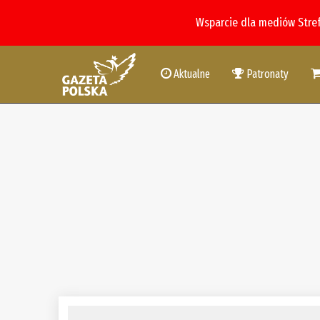
Wsparcie dla mediów Stre
Aktualne
Patronaty