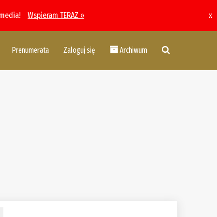
 media!
Wspieram TERAZ »
x
Prenumerata
Zaloguj się
Archiwum