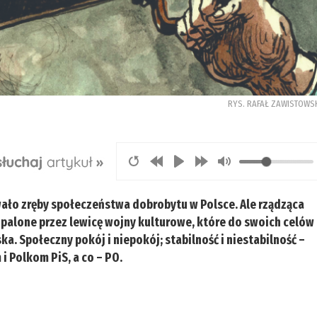
RYS. RAFAŁ ZAWISTOWS
wało zręby społeczeństwa dobrobytu w Polsce. Ale rządząca
ozpalone przez lewicę wojny kulturowe, które do swoich celów
. Społeczny pokój i niepokój; stabilność i niestabilność –
i Polkom PiS, a co – PO.