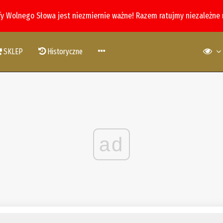
fy Wolnego Słowa jest niezmiernie ważne! Razem ratujmy niezależne
SKLEP
Historyczne
ad