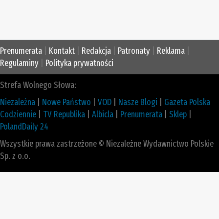
Prenumerata
|
Kontakt
|
Redakcja
|
Patronaty
|
Reklama
|
Regulaminy
|
Polityka prywatności
Strefa Wolnego Słowa:
Niezależna
|
Nowe Państwo
|
VOD
|
Nasze Blogi
|
Gazeta Polska
Codziennie
|
TV Republika
|
Albicla
|
Prenumerata
|
Sklep
|
PolandDaily 24
Wszystkie prawa zastrzeżone © Niezależne Wydawnictwo Polskie
Sp. z o.o.