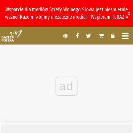
Wsparcie dla mediów Strefy Wolnego Słowa jest niezmiernie
x
ważne! Razem ratujmy niezależne media!
Wspieram TERAZ »
ad