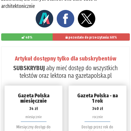
architektonicznie
40%
pozostało do przeczytania: 60%
Artykuł dostępny tylko dla subskrybentów
SUBSKRYBUJ
aby mieć dostęp do wszystkich
tekstów oraz lektora na gazetapolska.pl
Gazeta Polska
Gazeta Polska - na
miesięcznie
1 rok
34 zł
340 zł
miesięcznie
rocznie
Miesięczny dostęp do
Dostęp przez rok do