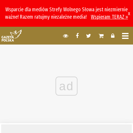
Wsparcie dla mediów Strefy Wolnego Słowa jest niezmiernie
x
ważne! Razem ratujmy niezależne media!
Wspieram TERAZ »
ad