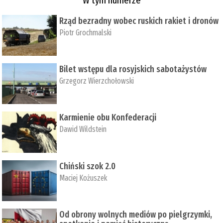
Rząd bezradny wobec ruskich rakiet i dronów
Piotr Grochmalski
Bilet wstępu dla rosyjskich sabotażystów
Grzegorz Wierzchołowski
Karmienie obu Konfederacji
Dawid Wildstein
Chiński szok 2.0
Maciej Kożuszek
Od obrony wolnych mediów po pielgrzymki,