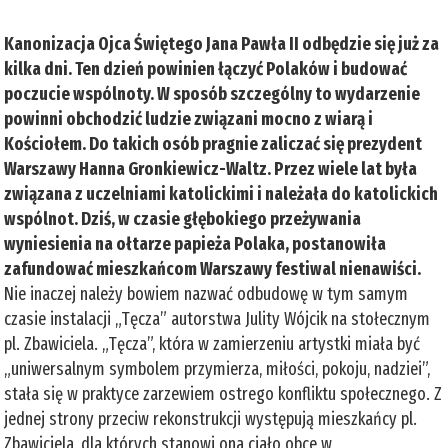
Kanonizacja Ojca Świętego Jana Pawła II odbędzie się już za
kilka dni. Ten dzień powinien łączyć Polaków i budować
poczucie wspólnoty. W sposób szczególny to wydarzenie
powinni obchodzić ludzie związani mocno z wiarą i
Kościołem. Do takich osób pragnie zaliczać się prezydent
Warszawy Hanna Gronkiewicz-Waltz. Przez wiele lat była
związana z uczelniami katolickimi i należała do katolickich
wspólnot. Dziś, w czasie głębokiego przeżywania
wyniesienia na ołtarze papieża Polaka, postanowiła
zafundować mieszkańcom Warszawy festiwal nienawiści.
Nie inaczej należy bowiem nazwać odbudowę w tym samym
czasie instalacji „Tęcza” autorstwa Julity Wójcik na stołecznym
pl. Zbawiciela. „Tęcza”, która w zamierzeniu artystki miała być
„uniwersalnym symbolem przymierza, miłości, pokoju, nadziei”,
stała się w praktyce zarzewiem ostrego konfliktu społecznego. Z
jednej strony przeciw rekonstrukcji występują mieszkańcy pl.
Zbawiciela, dla których stanowi ona ciało obce w