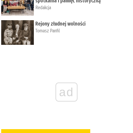
spotkania i pamięć historyczną
Redakcja
Rejony złudnej wolności
Tomasz Panfil
ad