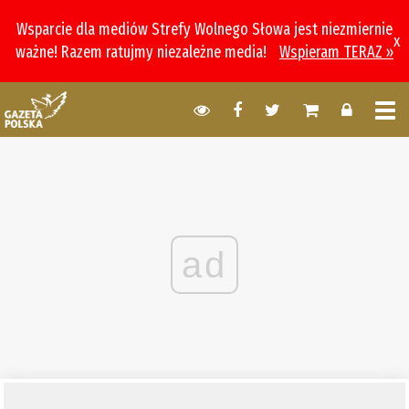
Wsparcie dla mediów Strefy Wolnego Słowa jest niezmiernie
x
ważne! Razem ratujmy niezależne media!
Wspieram TERAZ »
ad