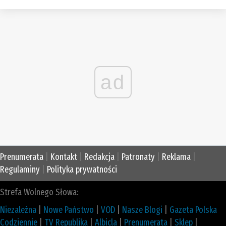
ad
Prenumerata
|
Kontakt
|
Redakcja
|
Patronaty
|
Reklama
|
Regulaminy
|
Polityka prywatności
Strefa Wolnego Słowa:
Niezależna
|
Nowe Państwo
|
VOD
|
Nasze Blogi
|
Gazeta Polska
Codziennie
|
TV Republika
|
Albicla
|
Prenumerata
|
Sklep
|