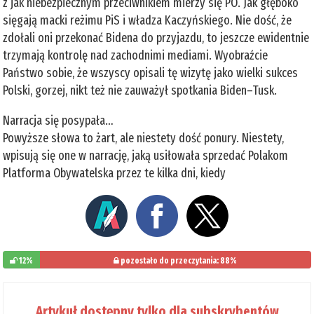
z jak niebezpiecznym przeciwnikiem mierzy się PO. Jak głęboko
sięgają macki reżimu PiS i władza Kaczyńskiego. Nie dość, że
zdołali oni przekonać Bidena do przyjazdu, to jeszcze ewidentnie
trzymają kontrolę nad zachodnimi mediami. Wyobraźcie
Państwo sobie, że wszyscy opisali tę wizytę jako wielki sukces
Polski, gorzej, nikt też nie zauważył spotkania Biden–Tusk.
Narracja się posypała…
Powyższe słowa to żart, ale niestety dość ponury. Niestety,
wpisują się one w narrację, jaką usiłowała sprzedać Polakom
Platforma Obywatelska przez te kilka dni, kiedy
12%
pozostało do przeczytania: 88%
Artykuł dostępny tylko dla subskrybentów