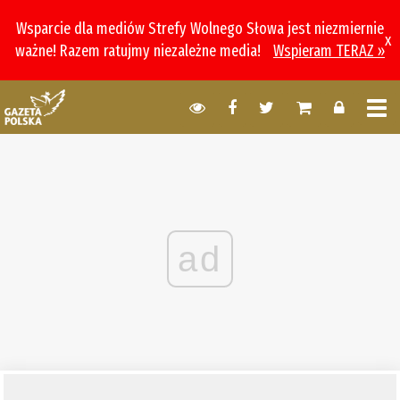
Wsparcie dla mediów Strefy Wolnego Słowa jest niezmiernie
x
ważne! Razem ratujmy niezależne media!
Wspieram TERAZ »
ad