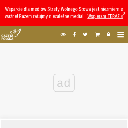
Wsparcie dla mediów Strefy Wolnego Słowa jest niezmiernie
x
ważne! Razem ratujmy niezależne media!
Wspieram TERAZ »
ad