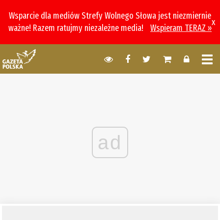
Wsparcie dla mediów Strefy Wolnego Słowa jest niezmiernie
x
ważne! Razem ratujmy niezależne media!
Wspieram TERAZ »
ad