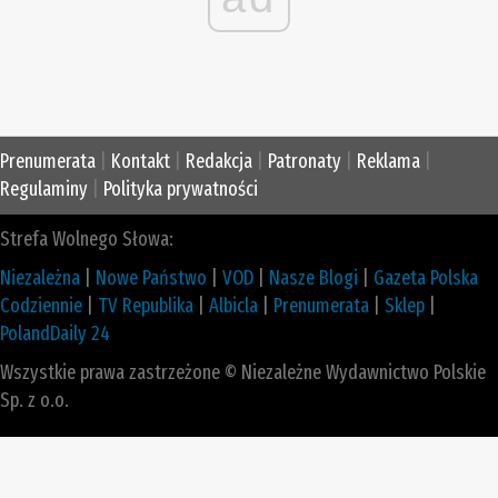
Prenumerata
|
Kontakt
|
Redakcja
|
Patronaty
|
Reklama
|
Regulaminy
|
Polityka prywatności
Strefa Wolnego Słowa:
Niezależna
|
Nowe Państwo
|
VOD
|
Nasze Blogi
|
Gazeta Polska
Codziennie
|
TV Republika
|
Albicla
|
Prenumerata
|
Sklep
|
PolandDaily 24
Wszystkie prawa zastrzeżone © Niezależne Wydawnictwo Polskie
Sp. z o.o.