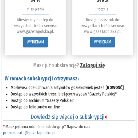
34 zł
340 zł
miesięcznie
rocznie
Miesięczny dostęp do
Dostęp przez rok do
wszystkich treści serwisu
wszystkich treści serwisu
www.gazetapolska.pl.
www.gazetapolska.pl.
WYBIERAM
WYBIERAM
Masz już subskrypcję?
Zaloguj się
W ramach subskrypcji otrzymasz:
Możliwość odsłuchiwania artykułów gdziekolwiek jesteś
[NOWOŚĆ]
Dostęp do wszystkich treści bieżących wydań "Gazety Polskiej"
Dostęp do archiwum "Gazety Polskiej"
Dostęp do felietonów on-line
Dowiedz się więcej o subskrypcji
»
*
Masz pytania odnośnie subskrypcji? Napisz do nas
prenumerata@gazetapolska.pl