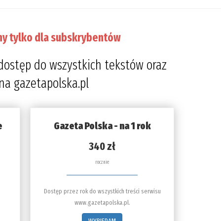
ny tylko dla subskrybentów
dostęp do wszystkich tekstów oraz
 na gazetapolska.pl
e
Gazeta Polska - na 1 rok
340 zł
rocznie
Dostęp przez rok do wszystkich treści serwisu
www.gazetapolska.pl.