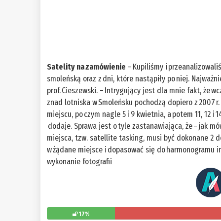
Satelity na zamówienie
– Kupiliśmy i przeanalizowal
smoleńską oraz z dni, które nastąpiły po niej. Najważnie
prof. Cieszewski. – Intrygujący jest dla mnie fakt, że w
znad lotniska w Smoleńsku pochodzą dopiero z 2007 r. 
miejscu, po czym nagle 5 i 9 kwietnia, a potem 11, 12 i
dodaje. Sprawa jest o tyle zastanawiająca, że – jak m
miejsca, tzw. satellite tasking, musi być dokonane 2 
w żądane miejsce i dopasować się do harmonogramu inny
wykonanie fotografii
17%