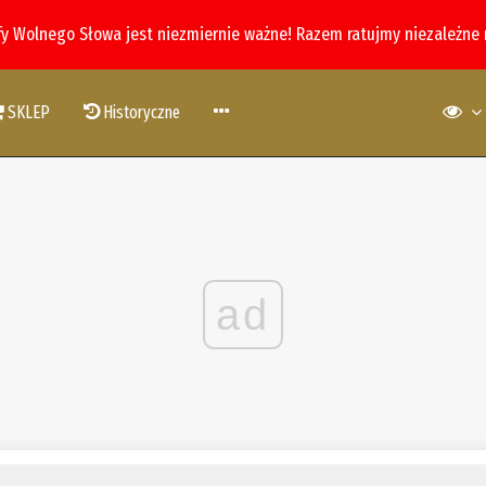
fy Wolnego Słowa jest niezmiernie ważne! Razem ratujmy niezależne
SKLEP
Historyczne
ad