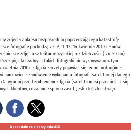
iśmy zdjęcia z okresu bezpośrednio poprzedzającego katastrofę
jsze fotografie pochodzą z 5, 9, 11, 12 i 14 kwietnia 2010 r. – mówi
cześniejsze zdjęcia satelitarne wysokiej rozdzielczości (tzn. 50 cm)
Przez pięć lat żadnych takich fotografii nie wykonywano w tym
 14 kwietnia 2010 r. zdjęcia zaczęły pojawiać się jedno po drugim –
ówi naukowiec – zamówienie wykonania fotografii satelitarnej danego
do 4 tygodni przed zrobieniem zdjęcia (satelita musi przemieścić się
ch klientów, co zajmuje sporo czasu). Jeśli ktoś zlecał więc
pozostało do przeczytania: 83%