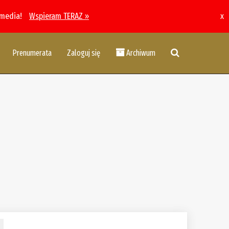
 media!
Wspieram TERAZ »
x
Prenumerata
Zaloguj się
Archiwum