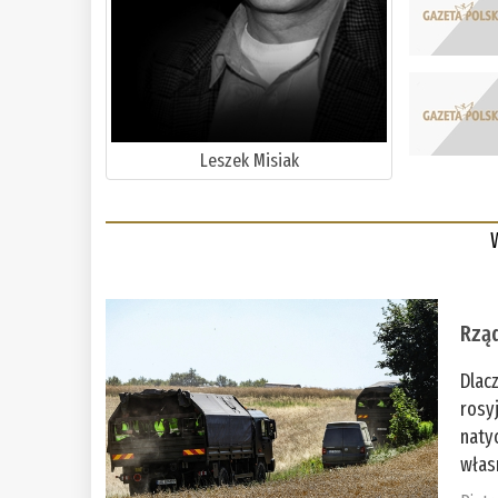
Leszek Misiak
Rząd
Dlac
rosy
naty
włas