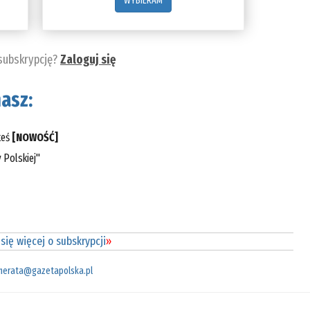
WYBIERAM
 subskrypcję?
Zaloguj się
asz:
teś
[NOWOŚĆ]
 Polskiej"
się więcej o subskrypcji
»
merata@gazetapolska.pl