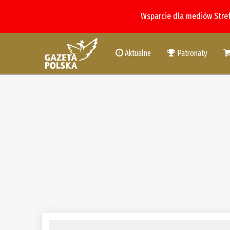
Wsparcie dla mediów Stre
Aktualne
Patronaty