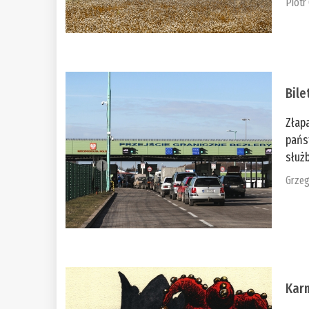
Piotr
Bile
Złap
pańs
służb
Grzeg
Kar