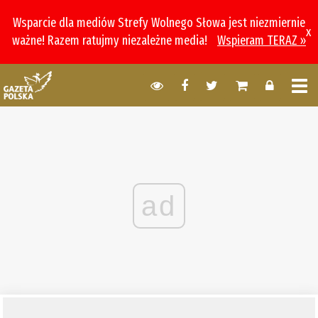
Wsparcie dla mediów Strefy Wolnego Słowa jest niezmiernie
x
ważne! Razem ratujmy niezależne media!
Wspieram TERAZ »
ad