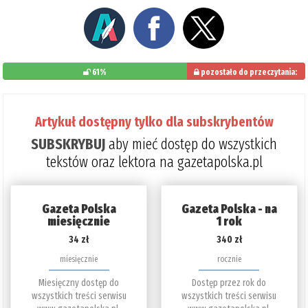
61%
pozostało do przeczytania:
39%
Artykuł dostępny tylko dla subskrybentów
SUBSKRYBUJ
aby mieć dostęp do wszystkich
tekstów oraz lektora na gazetapolska.pl
Gazeta Polska
Gazeta Polska - na
miesięcznie
1 rok
34 zł
340 zł
miesięcznie
rocznie
Miesięczny dostęp do
Dostęp przez rok do
wszystkich treści serwisu
wszystkich treści serwisu