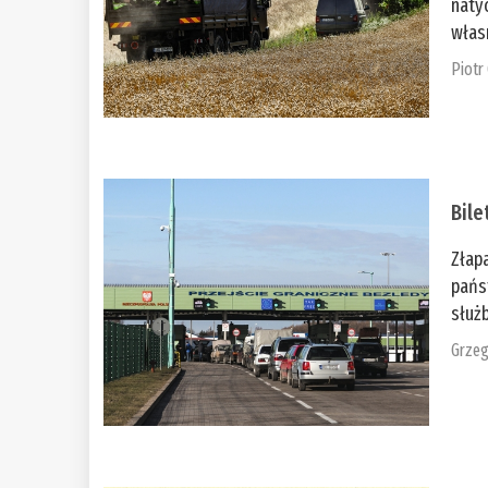
naty
włas
Piotr
Bile
Złap
pańs
służb
Grzeg