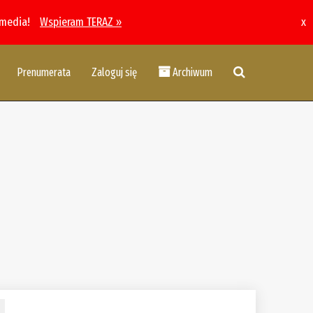
 media!
Wspieram TERAZ »
x
Prenumerata
Zaloguj się
Archiwum