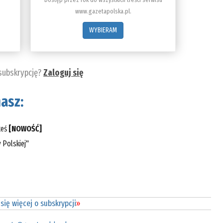
www.gazetapolska.pl.
WYBIERAM
 subskrypcję?
Zaloguj się
asz:
teś
[NOWOŚĆ]
 Polskiej"
się więcej o subskrypcji
»