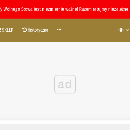
fy Wolnego Słowa jest niezmiernie ważne! Razem ratujmy niezależne
SKLEP
Historyczne
ad