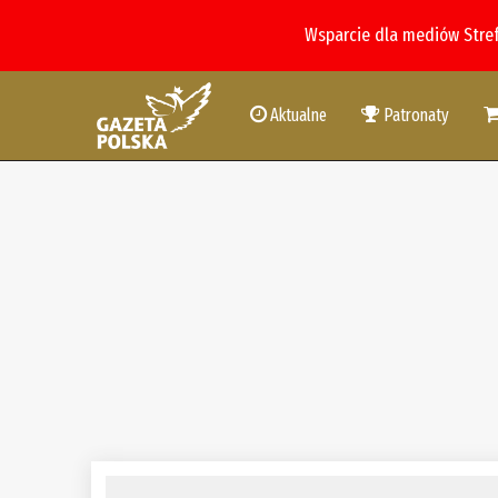
Wsparcie dla mediów Stre
Aktualne
Patronaty