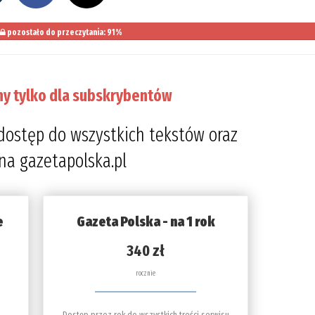
pozostało do przeczytania: 91%
ny tylko dla subskrybentów
dostęp do wszystkich tekstów oraz
 na gazetapolska.pl
e
Gazeta Polska - na 1 rok
340 zł
rocznie
Dostęp przez rok do wszystkich treści serwisu