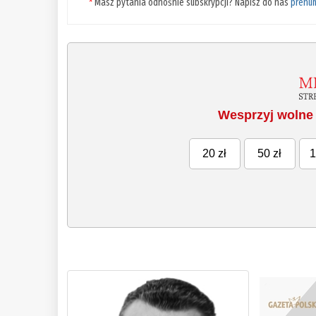
*
Masz pytania odnośnie subskrypcji? Napisz do nas
prenu
Wesprzyj wolne 
20 zł
50 zł
1