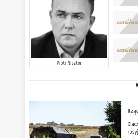
Piotr Nisztor
Rząd
Dlac
rosy