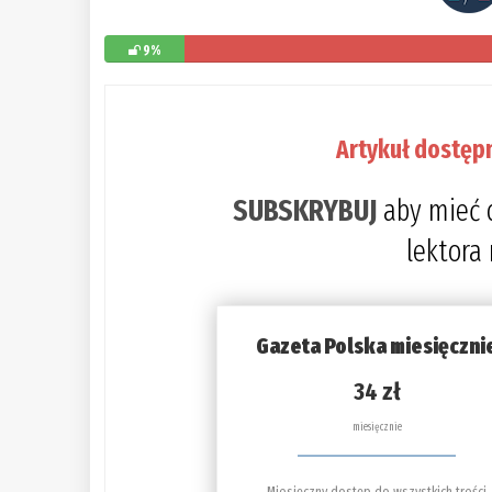
9%
Artykuł dostęp
SUBSKRYBUJ
aby mieć 
lektora
Gazeta Polska miesięczni
34 zł
miesięcznie
Miesięczny dostęp do wszystkich treści