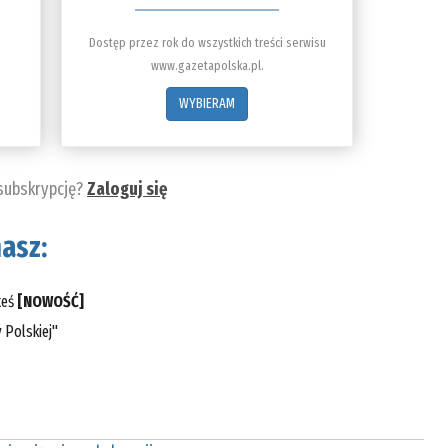
Dostęp przez rok do wszystkich treści serwisu
www.gazetapolska.pl.
WYBIERAM
 subskrypcję?
Zaloguj się
asz:
teś
[NOWOŚĆ]
 Polskiej"