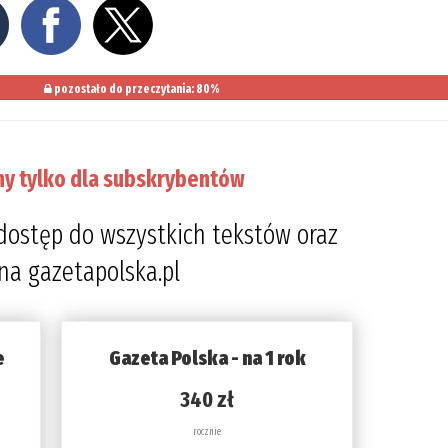
pozostało do przeczytania: 80%
ny tylko dla subskrybentów
dostęp do wszystkich tekstów oraz
 na gazetapolska.pl
e
Gazeta Polska - na 1 rok
340 zł
rocznie