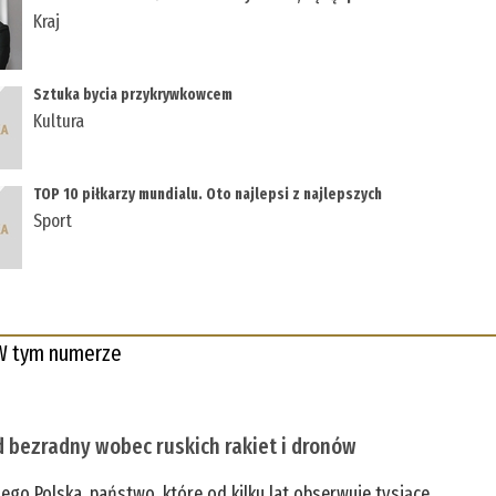
Kraj
Sztuka bycia przykrywkowcem
Kultura
TOP 10 piłkarzy mundialu. Oto najlepsi z najlepszych
Sport
W tym numerze
 bezradny wobec ruskich rakiet i dronów
zego Polska, państwo, które od kilku lat obserwuje tysiące