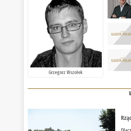
Grzegorz Wszołek
Rząd
Dlac