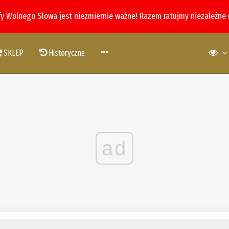
fy Wolnego Słowa jest niezmiernie ważne! Razem ratujmy niezależne
SKLEP
Historyczne
ad