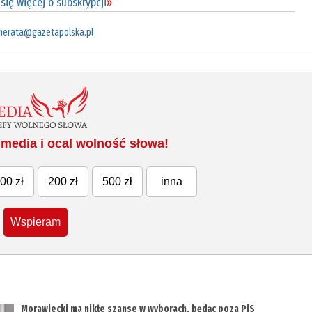
się więcej o subskrypcji
»
merata@gazetapolska.pl
media i ocal wolność słowa!
00 zł
200 zł
500 zł
inna
Wspieram
Morawiecki ma nikłe szanse w wyborach, będąc poza PiS