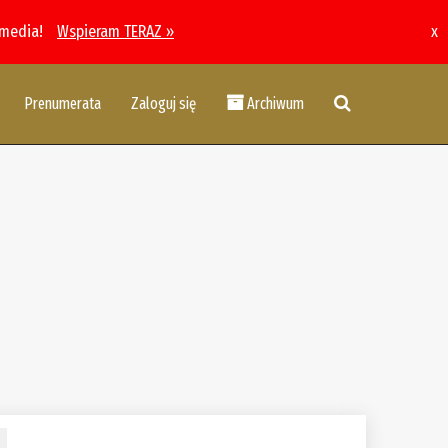
 media!
Wspieram TERAZ »
x
Prenumerata
Zaloguj się
Archiwum