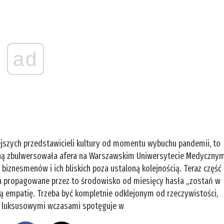
ad
ejszych przedstawicieli kultury od momentu wybuchu pandemii, to
czną zbulwersowała afera na Warszawskim Uniwersytecie Medycznym
 biznesmenów i ich bliskich poza ustaloną kolejnością. Teraz część
a propagowane przez to środowisko od miesięcy hasła „zostań w
ką empatię. Trzeba być kompletnie odklejonym od rzeczywistości,
eci luksusowymi wczasami spotęguje w