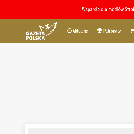
Wsparcie dla mediów Stre
Aktualne
Patronaty