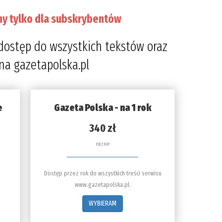
ny tylko dla subskrybentów
dostęp do wszystkich tekstów oraz
 na gazetapolska.pl
e
Gazeta Polska - na 1 rok
340 zł
rocznie
Dostęp przez rok do wszystkich treści serwisu
www.gazetapolska.pl.
WYBIERAM