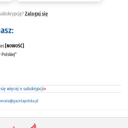
 subskrypcję?
Zaloguj się
asz:
teś
[NOWOŚĆ]
 Polskiej"
się więcej o subskrypcji
»
merata@gazetapolska.pl