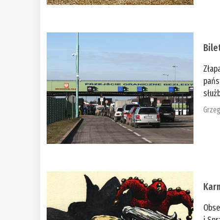
Bile
Złap
pańs
służb
Grzeg
Kar
Obse