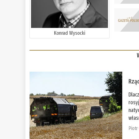
Konrad Wysocki
Rząd
Dlac
rosy
naty
włas
Piotr