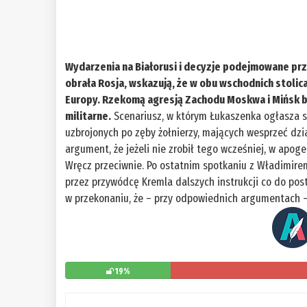
Wydarzenia na Białorusi i decyzje podejmowane prze
obrała Rosja, wskazują, że w obu wschodnich stoli
Europy. Rzekomą agresją Zachodu Moskwa i Mińsk b
militarne.
Scenariusz, w którym Łukaszenka ogłasza st
uzbrojonych po zęby żołnierzy, mających wesprzeć dział
argument, że jeżeli nie zrobił tego wcześniej, w apoge
Wręcz przeciwnie. Po ostatnim spotkaniu z Władimir
przez przywódcę Kremla dalszych instrukcji co do pos
w przekonaniu, że – przy odpowiednich argumentach –
19%