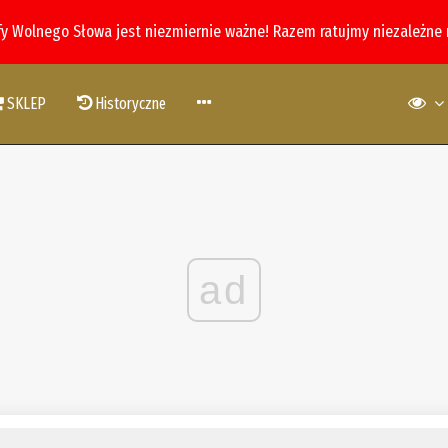
fy Wolnego Słowa jest niezmiernie ważne! Razem ratujmy niezależne
SKLEP
Historyczne
ad