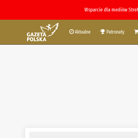
Wsparcie dla mediów Stre
Aktualne
Patronaty