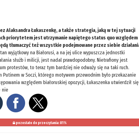
z Alaksandra Łukaszenkę, a także strategia, jaką w tej sytuacji
cach priorytetem jest utrzymanie napiętego status quo względem
ędą tłumaczyć też wszystkie podejmowane przez siebie działani
an wyjątkowy na Białorusi, a na jej ulice wypuszcza jednostki
ania służb i milicji, jest nadal prawdopodobny. Nietrafiony jest
um protestów, to teraz tym bardziej nie odważy się na taki ruch.
em Putinem w Soczi, którego motywem przewodnim było przekazanie
tępowania względem białoruskiej opozycji, Łukaszenka utwierdził się
 nie
pozostało do przeczytania: 81%