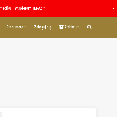
 media!
Wspieram TERAZ »
x
Prenumerata
Zaloguj się
Archiwum