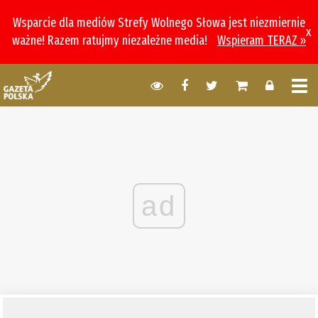
Wsparcie dla mediów Strefy Wolnego Słowa jest niezmiernie
x
ważne! Razem ratujmy niezależne media!
Wspieram TERAZ »
ad