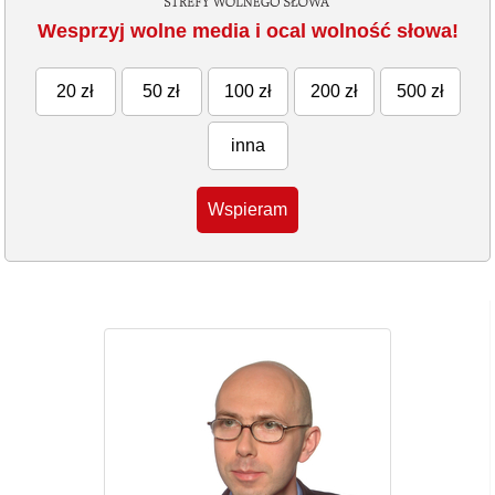
Wesprzyj wolne media i ocal wolność słowa!
20 zł
50 zł
100 zł
200 zł
500 zł
inna
Wspieram