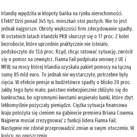
Irlandię wpędziła w kłopoty bańka na rynku nieruchomości.
Efekt? Dziś ponad 345 tys. mieszkań stoi pustych. Nie to jest
jednak najgorsze. Obroty większości firm zdecydowanie spadły.
W ostatnich latach irlandzki PKB skurczył się o 17 proc. Z kolei
bezrobocie, które uprzednio praktycznie nie istniało,
podskoczyło do 13,6 proc. Rząd, chcąc ratować sytuację, zwrócił
się o pomoc na zewnątrz. Fianna Fail podpisała umowę z UE i
MFW, na mocy której Irlandia uzyskała pakiet pomocy na łączną
sumę 85 mld euro. To jednak nie wystarczyło, potrzebne były
cięcia. W efekcie pensje w budżetówce spadły o blisko 20 proc.
Jakby tego było mało, państwo niebezpiecznie zbliżyło się do
bankructwa, bo ogromnymi kwotami wspierało banki, które zbyt
lekkomyślnie pożyczały pieniądze. Ciężka sytuacja finansowa
kraju położyła się cieniem na gabinecie premiera Briana Cowena.
Najpierw musiał zrezygnować z funkcji lidera Fianna Fail.
Następnie nie zdołał przeprowadzić zmian w swym otoczeniu. W
końcu, po opuszczeniu