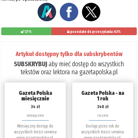
37%
pozostało do przeczytania: 63%
Artykuł dostępny tylko dla subskrybentów
SUBSKRYBUJ
aby mieć dostęp do wszystkich
tekstów oraz lektora na gazetapolska.pl
Gazeta Polska
Gazeta Polska - na
miesięcznie
1 rok
34 zł
340 zł
miesięcznie
rocznie
Miesięczny dostęp do
Dostęp przez rok do
wszystkich treści serwisu
wszystkich treści serwisu
www.gazetapolska.pl.
www.gazetapolska.pl.