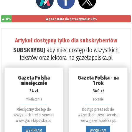
8%
pozostało do przeczytania: 92%
Artykuł dostępny tylko dla subskrybentów
SUBSKRYBUJ
aby mieć dostęp do wszystkich
tekstów oraz lektora na gazetapolska.pl
Gazeta Polska
Gazeta Polska - na
miesięcznie
1 rok
34 zł
340 zł
miesięcznie
rocznie
Miesięczny dostęp do
Dostęp przez rok do
wszystkich treści serwisu
wszystkich treści serwisu
www.gazetapolska.pl.
www.gazetapolska.pl.
WYBIERAM
WYBIERAM