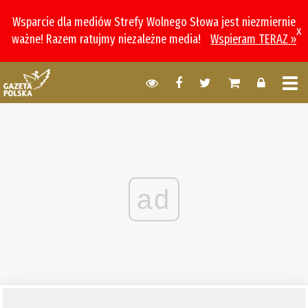
Wsparcie dla mediów Strefy Wolnego Słowa jest niezmiernie
x
ważne! Razem ratujmy niezależne media!
Wspieram TERAZ »
ad