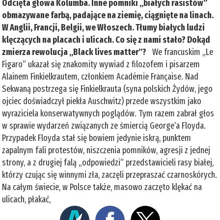
Odcięta głowa Kolumba. Inne pomniki „białych rasistów”
obmazywane farbą, padające na ziemię, ciągnięte na linach.
W Anglii, Francji, Belgii, we Włoszech. Tłumy białych ludzi
klęczących na placach i ulicach. Co się z nami stało? Dokąd
zmierza rewolucja „Black lives matter”?
We francuskim „Le
Figaro” ukazał się znakomity wywiad z filozofem i pisarzem
Alainem Finkielkrautem, członkiem Académie Française. Nad
Sekwaną postrzega się Finkielkrauta (syna polskich Żydów, jego
ojciec doświadczył piekła Auschwitz) przede wszystkim jako
wyraziciela konserwatywnych poglądów. Tym razem zabrał głos
w sprawie wydarzeń związanych ze śmiercią George’a Floyda.
Przypadek Floyda stał się bowiem jedynie iskrą, punktem
zapalnym fali protestów, niszczenia pomników, agresji z jednej
strony, a z drugiej falą „odpowiedzi” przedstawicieli rasy białej,
którzy czując się winnymi zła, zaczęli przepraszać czarnoskórych.
Na całym świecie, w Polsce także, masowo zaczęto klękać na
ulicach, płakać,