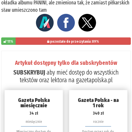
okładka albumu PANINI, ale zmieniona tak, że zamiast piłkarskich
sław umieszczono tam
11%
pozostało do przeczytania: 89%
Artykuł dostępny tylko dla subskrybentów
SUBSKRYBUJ
aby mieć dostęp do wszystkich
tekstów oraz lektora na gazetapolska.pl
Gazeta Polska
Gazeta Polska - na
miesięcznie
1 rok
34 zł
340 zł
miesięcznie
rocznie
Miesięczny dostęp do
Dostęp przez rok do