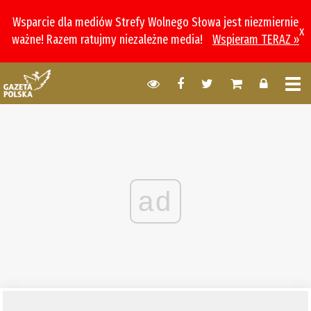
Wsparcie dla mediów Strefy Wolnego Słowa jest niezmiernie
x
ważne! Razem ratujmy niezależne media!
Wspieram TERAZ »
ad