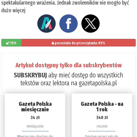
spektakularnego wrażenia. Jednak zwolenników nie mogło być
dużo więcej
15%
pozostało do przeczytania: 85%
Artykuł dostępny tylko dla subskrybentów
SUBSKRYBUJ
aby mieć dostęp do wszystkich
tekstów oraz lektora na gazetapolska.pl
Gazeta Polska
Gazeta Polska - na
miesięcznie
1 rok
34 zł
340 zł
miesięcznie
rocznie
Miesięczny dostęp do
Dostęp przez rok do