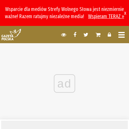
Wsparcie dla mediów Strefy Wolnego Słowa jest niezmiernie
x
ważne! Razem ratujmy niezależne media!
Wspieram TERAZ »
ad