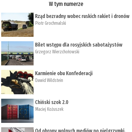
W tym numerze
Rząd bezradny wobec ruskich rakiet i dronów
Piotr Grochmalski
Bilet wstępu dla rosyjskich sabotażystów
Grzegorz Wierzchołowski
Karmienie obu Konfederacji
Dawid Wildstein
Chiński szok 2.0
Maciej Kożuszek
Od obrony wolnych mediów po pielgrzymki,