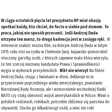
W ciągu ostatnich pięciu lat prezydenta RP miał okazję
spotkać każdy, kto chciał, de facto u siebie pod domem. To
praca, jakiej nie sposób przecenić. Jeśli Andrzej Duda
utrzyma ten marsz, to druga kadencja jest w zasięgu ręki.
W
internecie znaleźć można film, na którym Andrzej Duda w lutym
2015 roku stoi na rynku w Chełmnie (woj. kujawsko-pomorskie)
otoczony garstką osób, z których zapewne mało która wierzyła,
że ten szerzej nieznany kandydata Prawa i Sprawiedliwości
wygra w wyborach prezydenckich.
Nikt nie wierzył
Na filmie
Andrzej Duda, stojąc z kwiatami w dłoni, deklaruje m.in.
przywrócenie poprzedniego wieku emerytalnego, powołanie
Narodowej Rady Rozwoju, ale i wzmocnienie wschodniej flanki
NATO czy stałą obecność wojsk amerykańskich w Polsce. Mówi o
polskich rodzinach, rolnikach, potrzebie zbliżenia się państwa do
obywateli. Słucha go kilkadziesiąt osób, a wiec nie robi