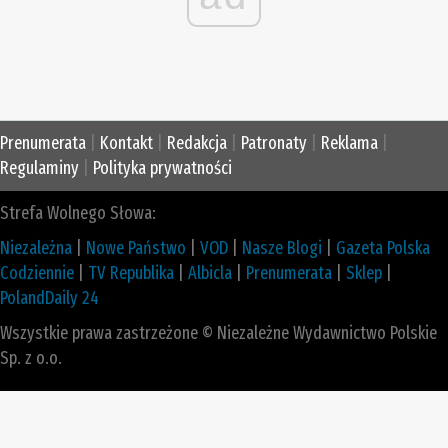
Prenumerata
|
Kontakt
|
Redakcja
|
Patronaty
|
Reklama
|
Regulaminy
|
Polityka prywatności
Strefa Wolnego Słowa:
Niezależna
|
Nowe Państwo
|
VOD
|
Nasze Blogi
|
Gazeta Polska
Codziennie
|
TV Republika
|
Albicla
|
Prenumerata
|
Sklep
|
PolandDaily 24
Wszystkie prawa zastrzeżone © Niezależne Wydawnictwo Polskie
Sp. z o.o.