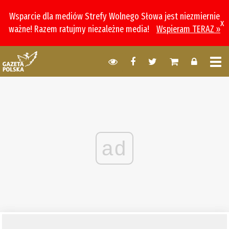
Wsparcie dla mediów Strefy Wolnego Słowa jest niezmiernie
x
ważne! Razem ratujmy niezależne media!
Wspieram TERAZ »
ad