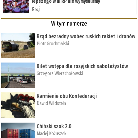
lepszego w III RP nie wymyśliliśmy
Kraj
W tym numerze
Rząd bezradny wobec ruskich rakiet i dronów
Piotr Grochmalski
Bilet wstępu dla rosyjskich sabotażystów
Grzegorz Wierzchołowski
Karmienie obu Konfederacji
Dawid Wildstein
Chiński szok 2.0
Maciej Kożuszek