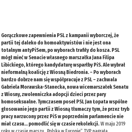
Gorączkowe zapewnienia PSL z kampanii wyborczej, że
partii tej daleko do homoaktywistów i nie jest ona
totalnym antyPiSem, po wyborach trafiły do kosza. PSL
mógł mieć w Senacie własnego marszałka Jana Filipa
Libickiego, którego kandydaturę wsparłby PiS. Ale wybrał
nieformalną koalicję z Wiosną Biedronia. – Po wyborach
bardzo dobrze nam się współpracuje z PSL – zachwala
Gabriela Morawska-Stanecka, nowa wicemarszałek Senatu
z Wiosny, zwolenniczka adopcji dzieci przez pary
homoseksualne. Tymczasem poseł PSL Jan Łopata wspólne
głosowanie jego partii z Wiosną tłumaczy tym, że przez tryb
pracy narzucony przez PiS w poprzednim parlamencie nie
miał czasu… pomodlić się w czasie rekolekcji.
W maju 2019
roku w czasie marszu „Polska w Europie” TVP nagrała