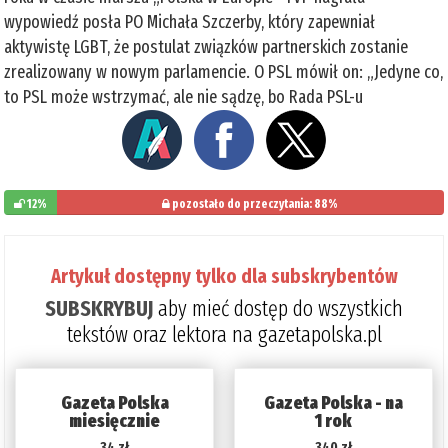
wypowiedź posła PO Michała Szczerby, który zapewniał
aktywistę LGBT, że postulat związków partnerskich zostanie
zrealizowany w nowym parlamencie. O PSL mówił on: „Jedyne co,
to PSL może wstrzymać, ale nie sądzę, bo Rada PSL-u
12%
pozostało do przeczytania: 88%
Artykuł dostępny tylko dla subskrybentów
SUBSKRYBUJ
aby mieć dostęp do wszystkich
tekstów oraz lektora na gazetapolska.pl
Gazeta Polska
Gazeta Polska - na
miesięcznie
1 rok
34 zł
340 zł