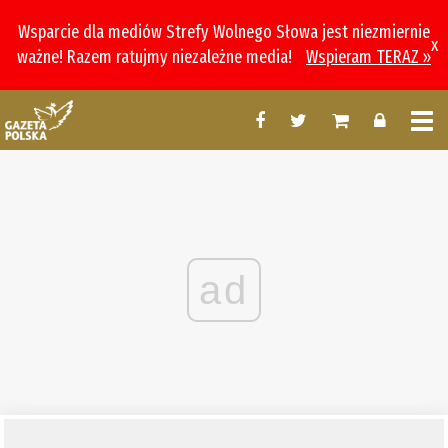
Wsparcie dla mediów Strefy Wolnego Słowa jest niezmiernie
x
ważne! Razem ratujmy niezależne media!
Wspieram TERAZ »
ad