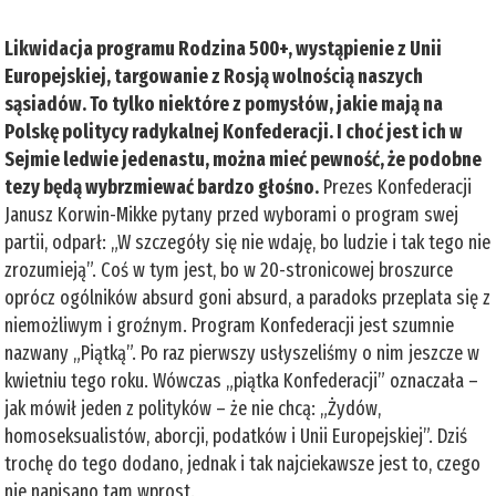
Likwidacja programu Rodzina 500+, wystąpienie z Unii
Europejskiej, targowanie z Rosją wolnością naszych
sąsiadów. To tylko niektóre z pomysłów, jakie mają na
Polskę politycy radykalnej Konfederacji. I choć jest ich w
Sejmie ledwie jedenastu, można mieć pewność, że podobne
tezy będą wybrzmiewać bardzo głośno.
Prezes Konfederacji
Janusz Korwin-Mikke pytany przed wyborami o program swej
partii, odparł: „W szczegóły się nie wdaję, bo ludzie i tak tego nie
zrozumieją”. Coś w tym jest, bo w 20-stronicowej broszurce
oprócz ogólników absurd goni absurd, a paradoks przeplata się z
niemożliwym i groźnym. Program Konfederacji jest szumnie
nazwany „Piątką”. Po raz pierwszy usłyszeliśmy o nim jeszcze w
kwietniu tego roku. Wówczas „piątka Konfederacji” oznaczała –
jak mówił jeden z polityków – że nie chcą: „Żydów,
homoseksualistów, aborcji, podatków i Unii Europejskiej”. Dziś
trochę do tego dodano, jednak i tak najciekawsze jest to, czego
nie napisano tam wprost.