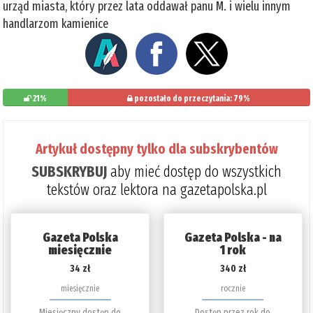
urząd miasta, który przez lata oddawał panu M. i wielu innym
handlarzom kamienice
21%
pozostało do przeczytania: 79%
Artykuł dostępny tylko dla subskrybentów
SUBSKRYBUJ
aby mieć dostęp do wszystkich
tekstów oraz lektora na gazetapolska.pl
Gazeta Polska
Gazeta Polska - na
miesięcznie
1 rok
34 zł
340 zł
miesięcznie
rocznie
Miesięczny dostęp do
Dostęp przez rok do