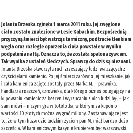
Jolanta Brzeska zginęła 1 marca 2011 roku. Jej zwęglone
ciało zostało znalezione w Lesie Kabackim. Bezpośrednią
przyczyną śmierci był wstrząs termiczny, podtrucie tlenkiem
węgla oraz rozległe oparzenia ciała powstałe w wyniku
podpalenia naftą. Oznacza to, że została spalona żywcem.
Tak wynika z ustaleń śledczych. Sprawcy do dziś są nieznani.
Jolanta Brzeska stworzyła ruch zrzeszający ludzi walczących z
czyścicielami kamienic. Po jej śmierci zarówno jej mieszkanie, jak
i cała kamienica zajęte zostały przez Marka M. – prawnika,
handlarza roszczeń, człowieka, dla którego biznes polegający na
kupowaniu kamienic za bezcen i wyrzucaniu z nich ludzi był – jak
sam mówi – niczym gra w totolotka, w którym za kupon o
wartości 10 złotych można wygrać miliony. Zastanawiające jest
to, że w tym hazardzie ludzkim życiem pan M. miał bardzo dużo
szczęścia. W kamienicowym kasynie krupierem był warszawski