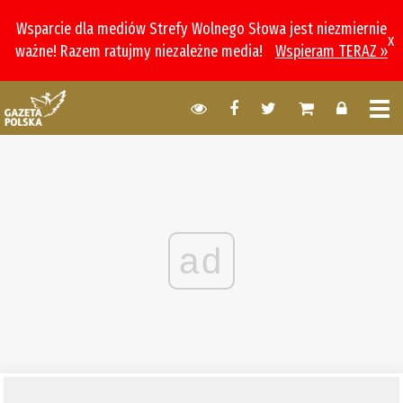
Wsparcie dla mediów Strefy Wolnego Słowa jest niezmiernie
x
ważne! Razem ratujmy niezależne media!
Wspieram TERAZ »
ad