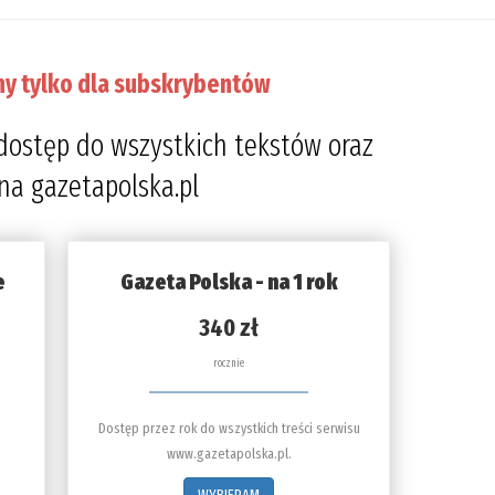
ny tylko dla subskrybentów
dostęp do wszystkich tekstów oraz
 na gazetapolska.pl
e
Gazeta Polska - na 1 rok
340 zł
rocznie
Dostęp przez rok do wszystkich treści serwisu
www.gazetapolska.pl.