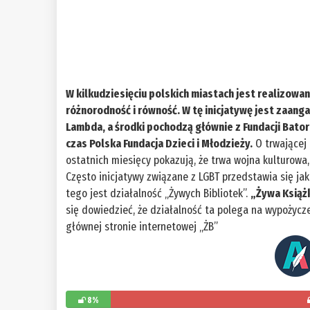
W kilkudziesięciu polskich miastach jest realizowa
różnorodność i równość. W tę inicjatywę jest zaan
Lambda, a środki pochodzą głównie z Fundacji Bato
czas Polska Fundacja Dzieci i Młodzieży.
O trwającej 
ostatnich miesięcy pokazują, że trwa wojna kulturowa
Często inicjatywy związane z LGBT przedstawia się ja
tego jest działalność „Żywych Bibliotek”.
„Żywa Książ
się dowiedzieć, że działalność ta polega na wypożycze
głównej stronie internetowej „ŻB”
8%