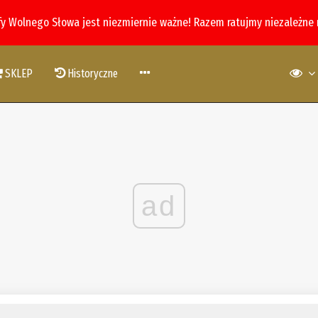
fy Wolnego Słowa jest niezmiernie ważne! Razem ratujmy niezależne
SKLEP
Historyczne
ad