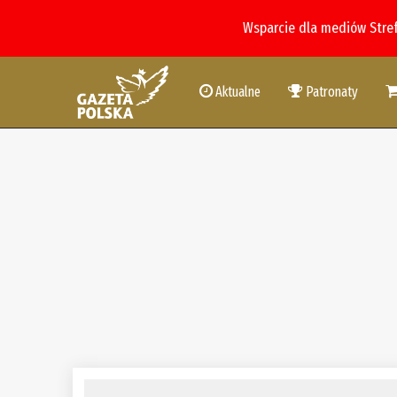
Wsparcie dla mediów Stre
Aktualne
Patronaty