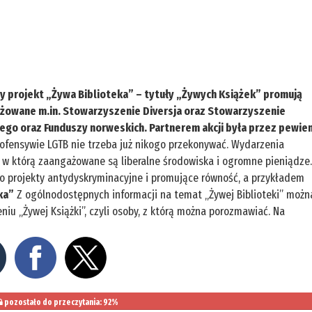
ny projekt „Żywa Biblioteka” – tytuły „Żywych Książek” promują
gażowane m.in. Stowarzyszenie Diversja oraz Stowarzyszenie
rego oraz Funduszy norweskich. Partnerem akcji była przez pewie
ofensywie LGTB nie trzeba już nikogo przekonywać. Wydarzenia
, w którą zaangażowane są liberalne środowiska i ogromne pieniądze
ko projekty antydyskryminacyjne i promujące równość, a przykładem
ka”
Z ogólnodostępnych informacji na temat „Żywej Biblioteki” możn
niu „Żywej Książki”, czyli osoby, z którą można porozmawiać. Na
pozostało do przeczytania: 92%