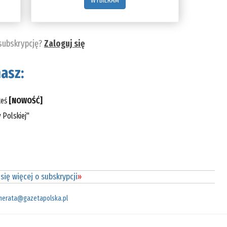
WYBIERAM
 subskrypcję?
Zaloguj się
asz:
teś
[NOWOŚĆ]
 Polskiej"
się więcej o subskrypcji
»
merata@gazetapolska.pl