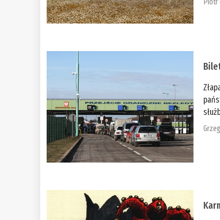
Piotr
Bile
Złap
pańs
służb
Grzeg
Kar