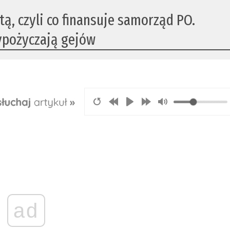
ą, czyli co finansuje samorząd PO.
ypożyczają gejów
ad