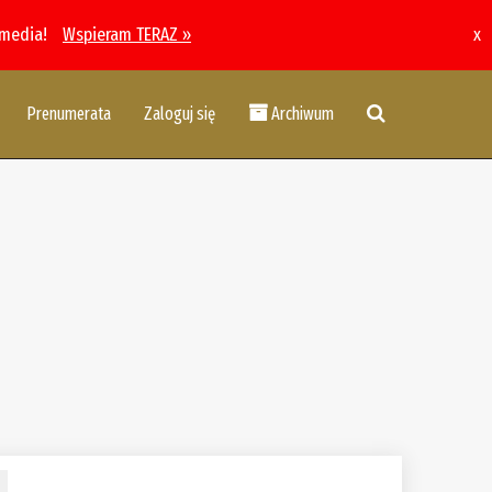
 media!
Wspieram TERAZ »
x
Prenumerata
Zaloguj się
Archiwum