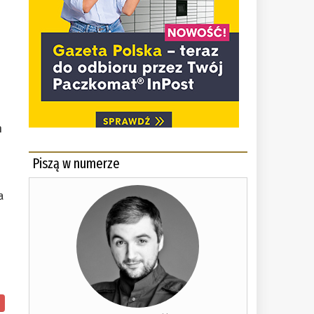
n
Piszą w numerze
.
a