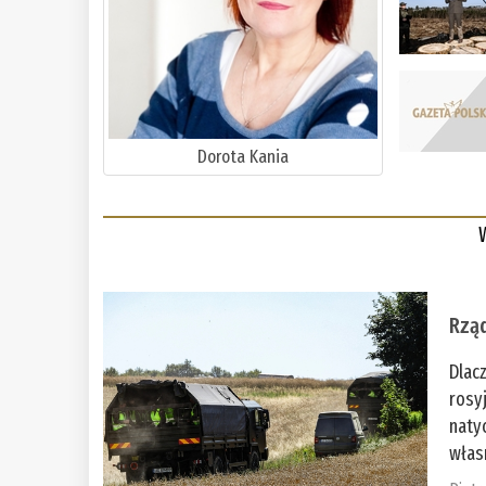
Dorota Kania
Rząd
Dlac
rosy
naty
włas