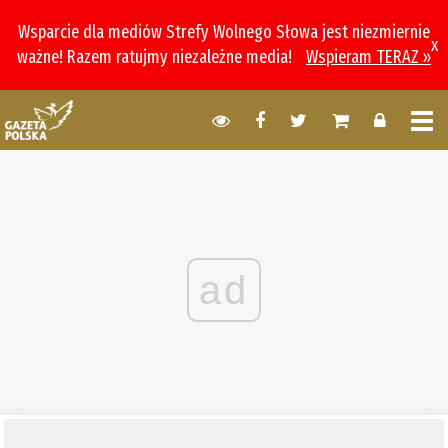
Wsparcie dla mediów Strefy Wolnego Słowa jest niezmiernie
x
ważne! Razem ratujmy niezależne media!
Wspieram TERAZ »
ad