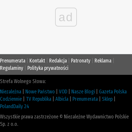
ad
Prenumerata
|
Kontakt
|
Redakcja
|
Patronaty
|
Reklama
|
Regulaminy
|
Polityka prywatności
Strefa Wolnego Słowa:
Niezależna
|
Nowe Państwo
|
VOD
|
Nasze Blogi
|
Gazeta Polska
Codziennie
|
TV Republika
|
Albicla
|
Prenumerata
|
Sklep
|
PolandDaily 24
Wszystkie prawa zastrzeżone © Niezależne Wydawnictwo Polskie
Sp. z o.o.