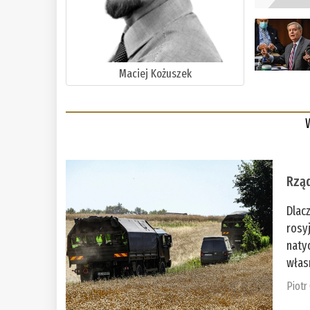
Maciej Kożuszek
Rząd
Dlac
rosy
naty
włas
Piotr