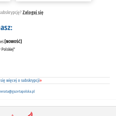
 subskrypcję?
Zaloguj się
asz:
teś
[NOWOŚĆ]
 Polskiej"
się więcej o subskrypcji
»
merata@gazetapolska.pl