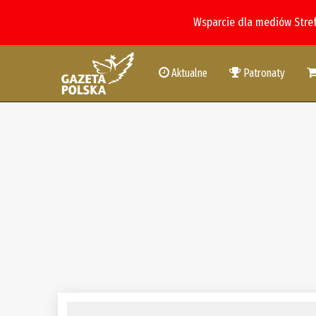
Wsparcie dla mediów Stre
Aktualne
Patronaty