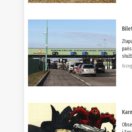
Bile
Złap
pańs
służb
Grzeg
Kar
Obse