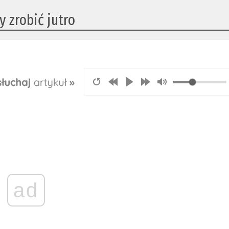
 zrobić jutro
ad