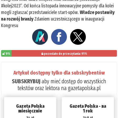
#kolej2023”. Od końca listopada innowacyjne pomysły dla kolei
mogli zgłaszać przedstawiciele start-upów.
Władze postawiły
na rozwój branży
Zdaniem uczestniczącego w inauguracji
Kongresu
9%
pozostało do przeczytania: 91%
Artykuł dostępny tylko dla subskrybentów
SUBSKRYBUJ
aby mieć dostęp do wszystkich
tekstów oraz lektora na gazetapolska.pl
Gazeta Polska
Gazeta Polska - na
miesięcznie
1 rok
34 zł
340 zł