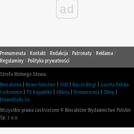
ad
Prenumerata
|
Kontakt
|
Redakcja
|
Patronaty
|
Reklama
|
Regulaminy
|
Polityka prywatności
Strefa Wolnego Słowa:
Niezależna
|
Nowe Państwo
|
VOD
|
Nasze Blogi
|
Gazeta Polska
Codziennie
|
TV Republika
|
Albicla
|
Prenumerata
|
Sklep
|
PolandDaily 24
Wszystkie prawa zastrzeżone © Niezależne Wydawnictwo Polskie
Sp. z o.o.