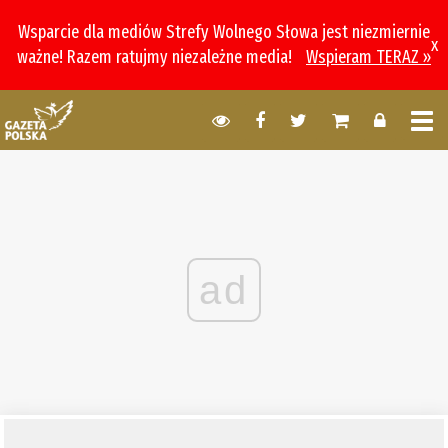
Wsparcie dla mediów Strefy Wolnego Słowa jest niezmiernie
x
ważne! Razem ratujmy niezależne media!
Wspieram TERAZ »
ad