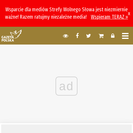
Wsparcie dla mediów Strefy Wolnego Słowa jest niezmiernie
x
ważne! Razem ratujmy niezależne media!
Wspieram TERAZ »
ad