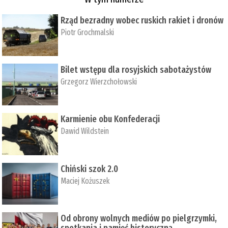
Rząd bezradny wobec ruskich rakiet i dronów
Piotr Grochmalski
Bilet wstępu dla rosyjskich sabotażystów
Grzegorz Wierzchołowski
Karmienie obu Konfederacji
Dawid Wildstein
Chiński szok 2.0
Maciej Kożuszek
Od obrony wolnych mediów po pielgrzymki,
spotkania i pamięć historyczną