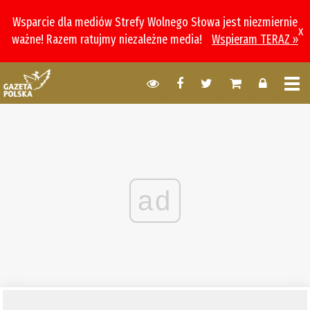
Wsparcie dla mediów Strefy Wolnego Słowa jest niezmiernie
x
ważne! Razem ratujmy niezależne media!
Wspieram TERAZ »
ad