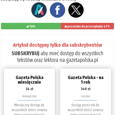
53%
pozostało do przeczytania: 47%
Artykuł dostępny tylko dla subskrybentów
SUBSKRYBUJ
aby mieć dostęp do wszystkich
tekstów oraz lektora na gazetapolska.pl
Gazeta Polska
Gazeta Polska - na
miesięcznie
1 rok
34 zł
340 zł
miesięcznie
rocznie
Miesięczny dostęp do
Dostęp przez rok do
wszystkich treści serwisu
wszystkich treści serwisu
www.gazetapolska.pl.
www.gazetapolska.pl.