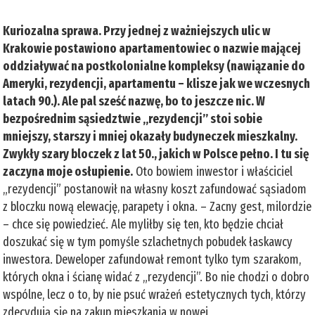
Kuriozalna sprawa. Przy jednej z ważniejszych ulic w
Krakowie postawiono apartamentowiec o nazwie mającej
oddziaływać na postkolonialne kompleksy (nawiązanie do
Ameryki, rezydencji, apartamentu – klisze jak we wczesnych
latach 90.). Ale pal sześć nazwę, bo to jeszcze nic. W
bezpośrednim sąsiedztwie „rezydencji” stoi sobie
mniejszy, starszy i mniej okazały budyneczek mieszkalny.
Zwykły szary bloczek z lat 50., jakich w Polsce pełno. I tu się
zaczyna moje osłupienie.
Oto bowiem inwestor i właściciel
„rezydencji” postanowił na własny koszt zafundować sąsiadom
z bloczku nową elewację, parapety i okna. – Zacny gest, milordzie
– chce się powiedzieć. Ale myliłby się ten, kto będzie chciał
doszukać się w tym pomyśle szlachetnych pobudek łaskawcy
inwestora. Deweloper zafundował remont tylko tym szarakom,
których okna i ścianę widać z „rezydencji”. Bo nie chodzi o dobro
wspólne, lecz o to, by nie psuć wrażeń estetycznych tych, którzy
zdecydują się na zakup mieszkania w nowej