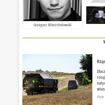
Grzegorz Wierzchołowski
Rząd
Dlac
rosy
naty
włas
Piotr