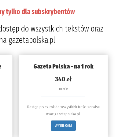
ny tylko dla subskrybentów
dostęp do wszystkich tekstów oraz
 na gazetapolska.pl
e
Gazeta Polska - na 1 rok
340 zł
rocznie
Dostęp przez rok do wszystkich treści serwisu
www.gazetapolska.pl.
WYBIERAM