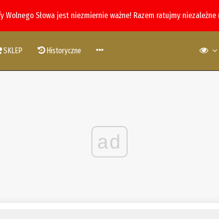
fy Wolnego Słowa jest niezmiernie ważne! Razem ratujmy niezależne
SKLEP
Historyczne
ad