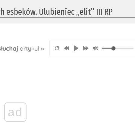
 esbeków. Ulubieniec „elit” III RP
ad