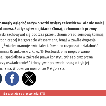
 mogły oglądać na żywo setki tysięcy telewidzów. Ale nie mniej
planowa. Zabłysnął w niej Marek Chmaj, pełnomocnik prawny
wski zachowywał się podczas przesłuchania przed sejmową komisją
wodniczącej Małgorzacie Wassermann, brnął w zawiłe dygresje,
ą. „Świadek marnuje swój talent. Powinien rozpocząć działalność
omasz Rzymkowski z Kukiz’15. Rostowskiemu nieprzerwanie
j, specjalista w zakresie prawa konstytucyjnego oraz prawa
e czy oświadczenie?” i dopytywał przewodniczącą o tryb jej
słuchania. W pewnym momencie Małgorzata
pozostało do przeczytania: 87%