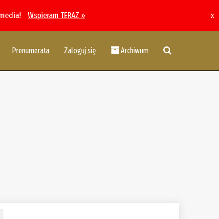
 media!
Wspieram TERAZ »
x
Prenumerata
Zaloguj się
Archiwum