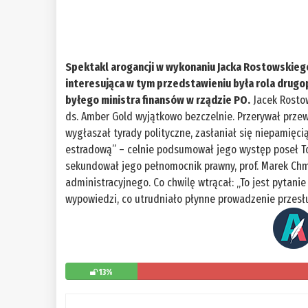
Spektakl arogancji w wykonaniu Jacka Rostowskiego
interesująca w tym przedstawieniu była rola drugo
byłego ministra finansów w rządzie PO.
Jacek Rosto
ds. Amber Gold wyjątkowo bezczelnie. Przerywał prze
wygłaszał tyrady polityczne, zasłaniał się niepamięci
estradową” – celnie podsumował jego występ poseł T
sekundował jego pełnomocnik prawny, prof. Marek Chma
administracyjnego. Co chwilę wtrącał: „To jest pytani
wypowiedzi, co utrudniało płynne prowadzenie prze
13%