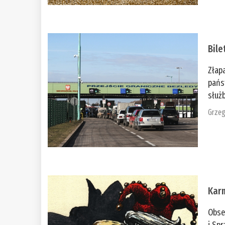
Bile
Złap
pańs
służb
Grzeg
Kar
Obse