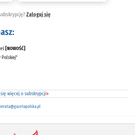
 subskrypcję?
Zaloguj się
asz:
teś
[NOWOŚĆ]
 Polskiej"
się więcej o subskrypcji
»
merata@gazetapolska.pl