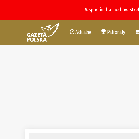
Wsparcie dla mediów Stre
Aktualne
Patronaty