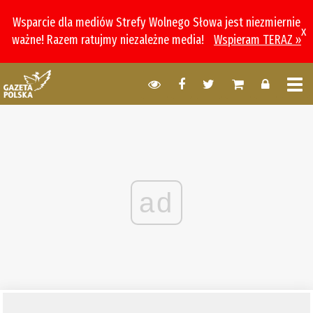
Wsparcie dla mediów Strefy Wolnego Słowa jest niezmiernie
x
ważne! Razem ratujmy niezależne media!
Wspieram TERAZ »
ad