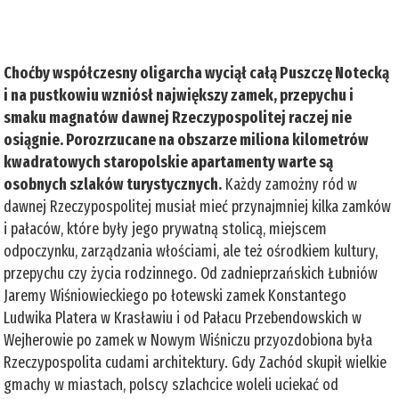
Choćby współczesny oligarcha wyciął całą Puszczę Notecką
i na pustkowiu wzniósł największy zamek, przepychu i
smaku magnatów dawnej Rzeczypospolitej raczej nie
osiągnie. Porozrzucane na obszarze miliona kilometrów
kwadratowych staropolskie apartamenty warte są
osobnych szlaków turystycznych.
Każdy zamożny ród w
dawnej Rzeczypospolitej musiał mieć przynajmniej kilka zamków
i pałaców, które były jego prywatną stolicą, miejscem
odpoczynku, zarządzania włościami, ale też ośrodkiem kultury,
przepychu czy życia rodzinnego. Od zadnieprzańskich Łubniów
Jaremy Wiśniowieckiego po łotewski zamek Konstantego
Ludwika Platera w Krasławiu i od Pałacu Przebendowskich w
Wejherowie po zamek w Nowym Wiśniczu przyozdobiona była
Rzeczypospolita cudami architektury. Gdy Zachód skupił wielkie
gmachy w miastach, polscy szlachcice woleli uciekać od