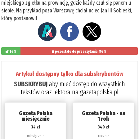
miejskiego zgiełku na prowincję, gdzie każdy czuł się panem u
siebie. Na przykład poza Warszawę chciał uciec Jan III Sobieski,
który postanowił
14%
pozostało do przeczytania: 86%
Artykuł dostępny tylko dla subskrybentów
SUBSKRYBUJ
aby mieć dostęp do wszystkich
tekstów oraz lektora na gazetapolska.pl
Gazeta Polska
Gazeta Polska - na
miesięcznie
1 rok
34 zł
340 zł
miesięcznie
rocznie