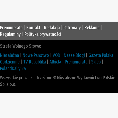
Prenumerata
|
Kontakt
|
Redakcja
|
Patronaty
|
Reklama
|
Regulaminy
|
Polityka prywatności
Strefa Wolnego Słowa:
Niezależna
|
Nowe Państwo
|
VOD
|
Nasze Blogi
|
Gazeta Polska
Codziennie
|
TV Republika
|
Albicla
|
Prenumerata
|
Sklep
|
PolandDaily 24
Wszystkie prawa zastrzeżone © Niezależne Wydawnictwo Polskie
Sp. z o.o.