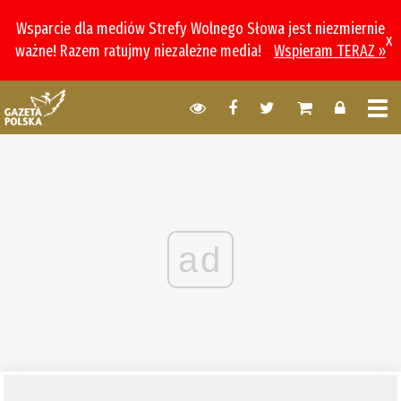
Wsparcie dla mediów Strefy Wolnego Słowa jest niezmiernie
x
ważne! Razem ratujmy niezależne media!
Wspieram TERAZ »
ad