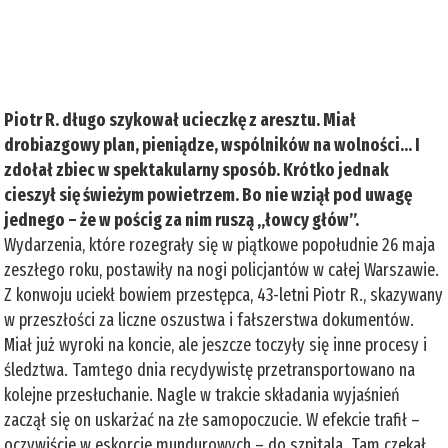
Piotr R. długo szykował ucieczkę z aresztu. Miał
drobiazgowy plan, pieniądze, wspólników na wolności... I
zdołał zbiec w spektakularny sposób. Krótko jednak
cieszył się świeżym powietrzem. Bo nie wziął pod uwagę
jednego – że w pościg za nim ruszą „łowcy głów”.
Wydarzenia, które rozegrały się w piątkowe popołudnie 26 maja
zeszłego roku, postawiły na nogi policjantów w całej Warszawie.
Z konwoju uciekł bowiem przestępca, 43-letni Piotr R., skazywany
w przeszłości za liczne oszustwa i fałszerstwa dokumentów.
Miał już wyroki na koncie, ale jeszcze toczyły się inne procesy i
śledztwa. Tamtego dnia recydywistę przetransportowano na
kolejne przesłuchanie. Nagle w trakcie składania wyjaśnień
zaczął się on uskarżać na złe samopoczucie. W efekcie trafił –
oczywiście w eskorcie mundurowych – do szpitala. Tam czekał