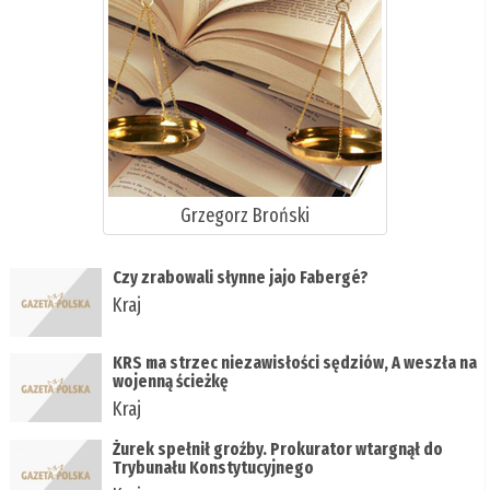
Grzegorz Broński
Czy zrabowali słynne jajo Fabergé?
Kraj
KRS ma strzec niezawisłości sędziów, A weszła na
wojenną ścieżkę
Kraj
Żurek spełnił groźby. Prokurator wtargnął do
Trybunału Konstytucyjnego