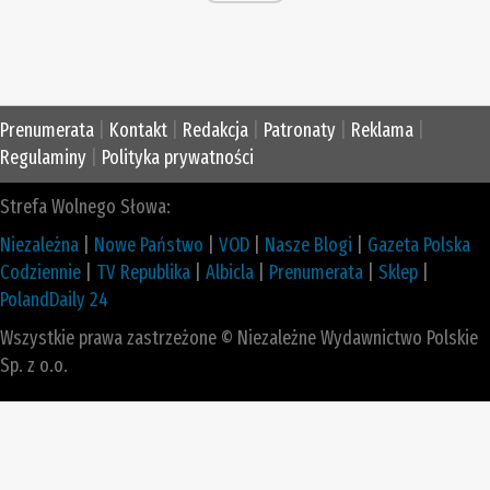
Prenumerata
|
Kontakt
|
Redakcja
|
Patronaty
|
Reklama
|
Regulaminy
|
Polityka prywatności
Strefa Wolnego Słowa:
Niezależna
|
Nowe Państwo
|
VOD
|
Nasze Blogi
|
Gazeta Polska
Codziennie
|
TV Republika
|
Albicla
|
Prenumerata
|
Sklep
|
PolandDaily 24
Wszystkie prawa zastrzeżone © Niezależne Wydawnictwo Polskie
Sp. z o.o.