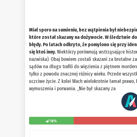
Miał sporo na sumieniu, bez wątpienia był niebezpi
które został skazany na dożywocie. W śledztwie d
błędy. Po latach odkryto, że pomylono się przy ident
się ktoś inny.
Niektórzy porównują wstrząsające histo
nazwiska). Obaj bowiem zostali skazani za brutalne za
sądów na długo trafili do więzienia z piętnem morde
tylko z powodu znacznej różnicy wieku. Przede wszys
uczciwe życie. Z kolei Wach wielokrotnie łamał prawo, 
wymuszenia i porwania. „Nie był skazany za
18%