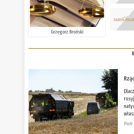
Grzegorz Broński
Rząd
Dlac
rosy
naty
włas
Piotr