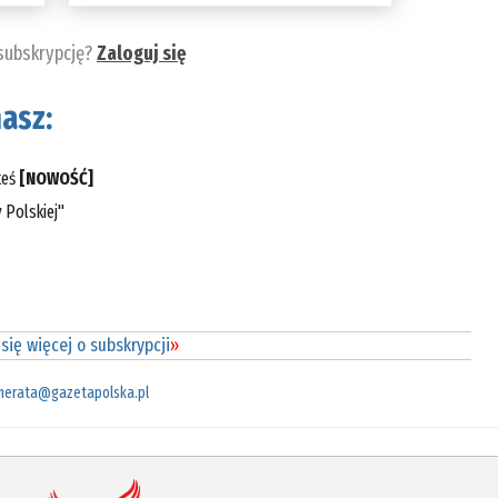
 subskrypcję?
Zaloguj się
asz:
teś
[NOWOŚĆ]
 Polskiej"
się więcej o subskrypcji
»
merata@gazetapolska.pl