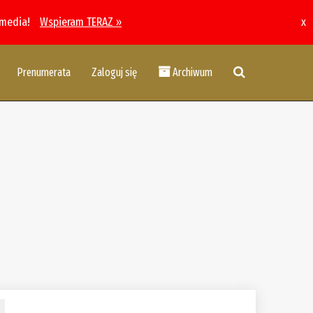
 media!
Wspieram TERAZ »
x
Prenumerata
Zaloguj się
Archiwum