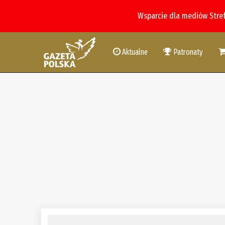
Wsparcie dla mediów Stre
Aktualne
Patronaty