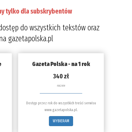
ny tylko dla subskrybentów
dostęp do wszystkich tekstów oraz
 na gazetapolska.pl
e
Gazeta Polska - na 1 rok
340 zł
rocznie
Dostęp przez rok do wszystkich treści serwisu
www.gazetapolska.pl.
WYBIERAM