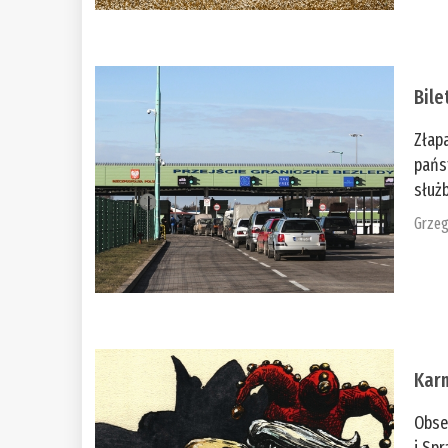
Bile
Złap
pańs
służb
Grzeg
Kar
Obse