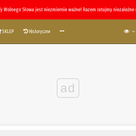
fy Wolnego Słowa jest niezmiernie ważne! Razem ratujmy niezależne
SKLEP
Historyczne
ad