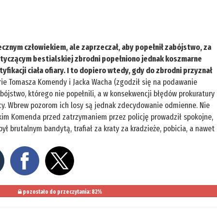
ecznym człowiekiem, ale zaprzeczał, aby popełnił zabójstwo, za
otyczącym bestialskiej zbrodni popełniono jednak koszmarne
yfikacji ciała ofiary. I to dopiero wtedy, gdy do zbrodni przyznał
rie Tomasza Komendy i Jacka Wacha (zgodził się na podawanie
bójstwo, którego nie popełnili, a w konsekwencji błędów prokuratury 
rcy. Wbrew pozorom ich losy są jednak zdecydowanie odmienne. Nie
tkim Komenda przed zatrzymaniem przez policję prowadził spokojne,
był brutalnym bandytą, trafiał za kraty za kradzieże, pobicia, a nawet
pozostało do przeczytania: 82%