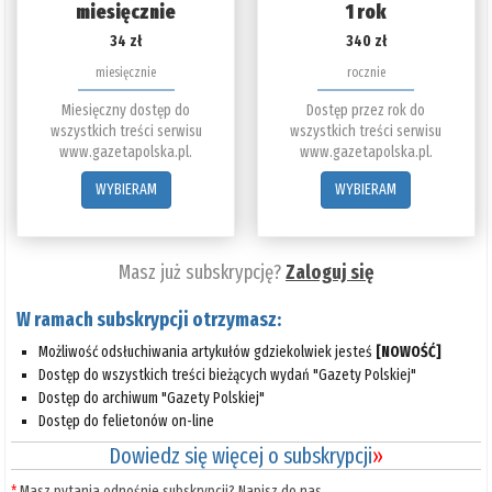
miesięcznie
1 rok
34 zł
340 zł
miesięcznie
rocznie
Miesięczny dostęp do
Dostęp przez rok do
wszystkich treści serwisu
wszystkich treści serwisu
www.gazetapolska.pl.
www.gazetapolska.pl.
WYBIERAM
WYBIERAM
Masz już subskrypcję?
Zaloguj się
W ramach subskrypcji otrzymasz:
Możliwość odsłuchiwania artykułów gdziekolwiek jesteś
[NOWOŚĆ]
Dostęp do wszystkich treści bieżących wydań "Gazety Polskiej"
Dostęp do archiwum "Gazety Polskiej"
Dostęp do felietonów on-line
Dowiedz się więcej o subskrypcji
»
*
Masz pytania odnośnie subskrypcji? Napisz do nas