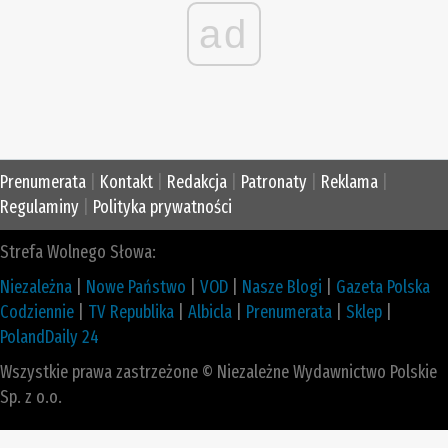
ad
Prenumerata
|
Kontakt
|
Redakcja
|
Patronaty
|
Reklama
|
Regulaminy
|
Polityka prywatności
Strefa Wolnego Słowa:
Niezależna
|
Nowe Państwo
|
VOD
|
Nasze Blogi
|
Gazeta Polska
Codziennie
|
TV Republika
|
Albicla
|
Prenumerata
|
Sklep
|
PolandDaily 24
Wszystkie prawa zastrzeżone © Niezależne Wydawnictwo Polskie
Sp. z o.o.