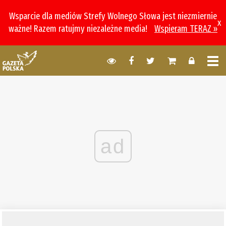
Wsparcie dla mediów Strefy Wolnego Słowa jest niezmiernie
x
ważne! Razem ratujmy niezależne media!
Wspieram TERAZ »
ad