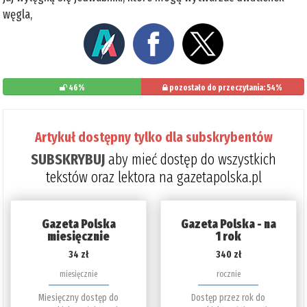
węgla,
46%
pozostało do przeczytania: 54%
Artykuł dostępny tylko dla subskrybentów
SUBSKRYBUJ
aby mieć dostęp do wszystkich
tekstów oraz lektora na gazetapolska.pl
Gazeta Polska
Gazeta Polska - na
miesięcznie
1 rok
34 zł
340 zł
miesięcznie
rocznie
Miesięczny dostęp do
Dostęp przez rok do