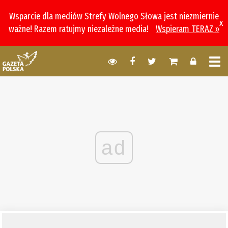
Wsparcie dla mediów Strefy Wolnego Słowa jest niezmiernie
x
ważne! Razem ratujmy niezależne media!
Wspieram TERAZ »
ad