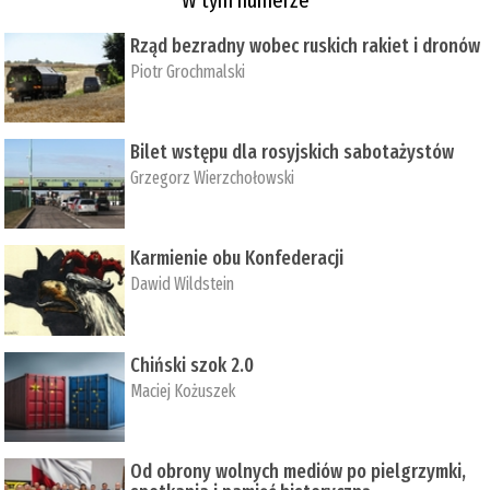
Rząd bezradny wobec ruskich rakiet i dronów
Piotr Grochmalski
Bilet wstępu dla rosyjskich sabotażystów
Grzegorz Wierzchołowski
Karmienie obu Konfederacji
Dawid Wildstein
Chiński szok 2.0
Maciej Kożuszek
Od obrony wolnych mediów po pielgrzymki,