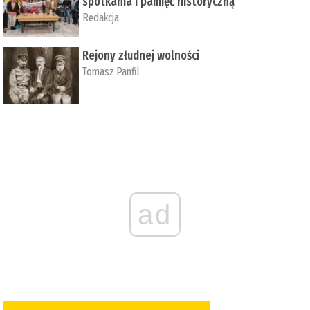
spotkania i pamięć historyczną
Redakcja
Rejony złudnej wolności
Tomasz Panfil
ad