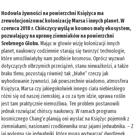
Hodowla żywności na powierzchni Księżyca ma
zrewolucjonizować kolonizację Marsa i innych planet. W
czerwcu 2018 r. Chińczycy wyślą w kosmos mały ekosystem,
pozwalający na uprawę ziemniaków na powierzchni
Srebrnego Globu.
Mając w głowie wizję kolonizacji innych
planet, naukowcy codziennie starają się tworzyć technologie,
które umożliwiałyby nam podbicie kosmosu. Oprócz wyzwań
dotyczących olbrzymich przeciążeń, stanu nieważkości, a także
braku tlenu, pozostają również tak „błahe” rzeczy jak
wyhodowanie żywności. Jak powszechnie wiadomo, atmosfera
Księżyca, Marsa czy jakiegokolwiek innego ciała niebieskiego
różni się od naszej ziemskiej, a co za tym idzie, uprawa roślin
jest tam praktycznie niemożliwa. Ten problem postanowili
jednak rozwiązać chińscy naukowcy. W ramach programu
kosmicznego Chang’e planują oni wysłać na Księżyc pojemnik z
ziemniakami, nasionami rzodkiewnika oraz jajami jedwabnika. – Z
jaj wylęgną się jedwabniki, które mogą wytwarzać dwutlenek