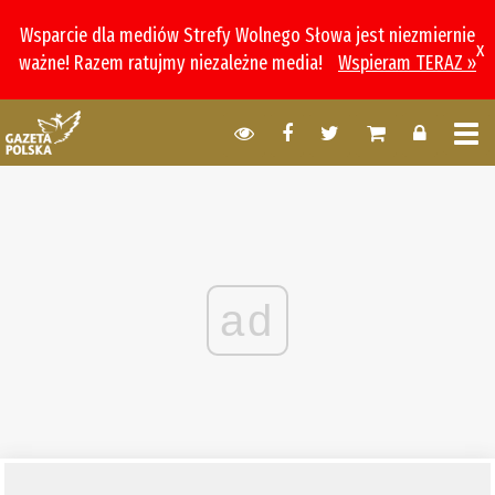
Wsparcie dla mediów Strefy Wolnego Słowa jest niezmiernie
x
ważne! Razem ratujmy niezależne media!
Wspieram TERAZ »
ad