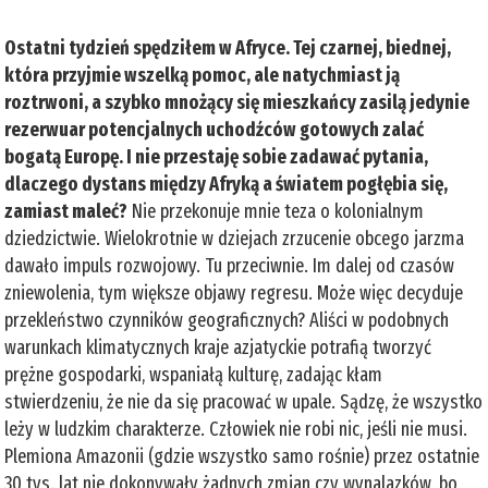
Ostatni tydzień spędziłem w Afryce. Tej czarnej, biednej,
która przyjmie wszelką pomoc, ale natychmiast ją
roztrwoni, a szybko mnożący się mieszkańcy zasilą jedynie
rezerwuar potencjalnych uchodźców gotowych zalać
bogatą Europę. I nie przestaję sobie zadawać pytania,
dlaczego dystans między Afryką a światem pogłębia się,
zamiast maleć?
Nie przekonuje mnie teza o kolonialnym
dziedzictwie. Wielokrotnie w dziejach zrzucenie obcego jarzma
dawało impuls rozwojowy. Tu przeciwnie. Im dalej od czasów
zniewolenia, tym większe objawy regresu. Może więc decyduje
przekleństwo czynników geograficznych? Aliści w podobnych
warunkach klimatycznych kraje azjatyckie potrafią tworzyć
prężne gospodarki, wspaniałą kulturę, zadając kłam
stwierdzeniu, że nie da się pracować w upale. Sądzę, że wszystko
leży w ludzkim charakterze. Człowiek nie robi nic, jeśli nie musi.
Plemiona Amazonii (gdzie wszystko samo rośnie) przez ostatnie
30 tys. lat nie dokonywały żadnych zmian czy wynalazków, bo