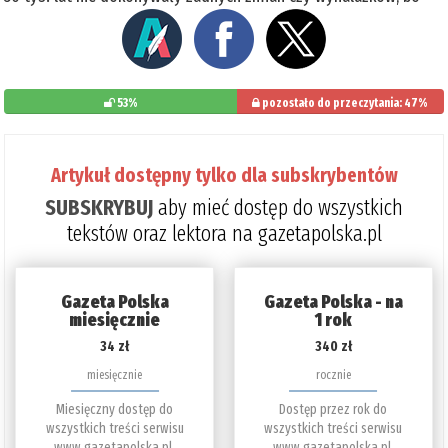
53%
pozostało do przeczytania: 47%
Artykuł dostępny tylko dla subskrybentów
SUBSKRYBUJ
aby mieć dostęp do wszystkich
tekstów oraz lektora na gazetapolska.pl
Gazeta Polska
Gazeta Polska - na
miesięcznie
1 rok
34 zł
340 zł
miesięcznie
rocznie
Miesięczny dostęp do
Dostęp przez rok do
wszystkich treści serwisu
wszystkich treści serwisu
www.gazetapolska.pl.
www.gazetapolska.pl.