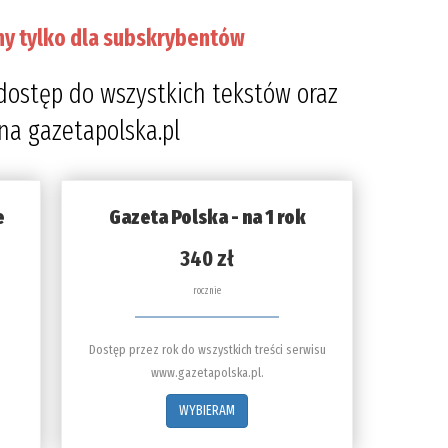
ny tylko dla subskrybentów
dostęp do wszystkich tekstów oraz
 na gazetapolska.pl
e
Gazeta Polska - na 1 rok
340 zł
rocznie
Dostęp przez rok do wszystkich treści serwisu
www.gazetapolska.pl.
WYBIERAM