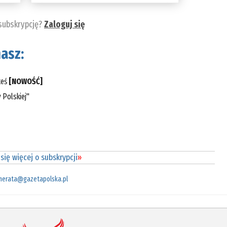
 subskrypcję?
Zaloguj się
asz:
teś
[NOWOŚĆ]
 Polskiej"
się więcej o subskrypcji
»
merata@gazetapolska.pl