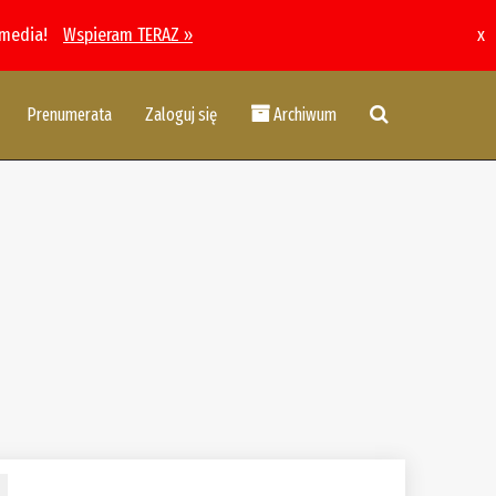
 media!
Wspieram TERAZ »
x
Prenumerata
Zaloguj się
Archiwum