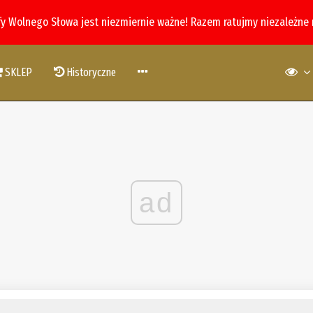
fy Wolnego Słowa jest niezmiernie ważne! Razem ratujmy niezależne
SKLEP
Historyczne
ad