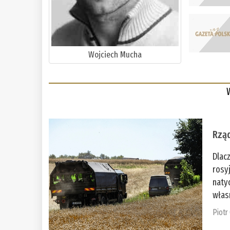
Wojciech Mucha
Rząd
Dlac
rosy
naty
włas
Piotr