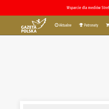
Wsparcie dla mediów Stre
Aktualne
Patronaty