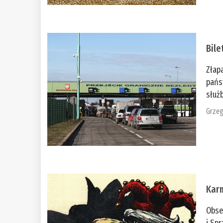
Bile
Złap
pańs
służb
Grzeg
Kar
Obse