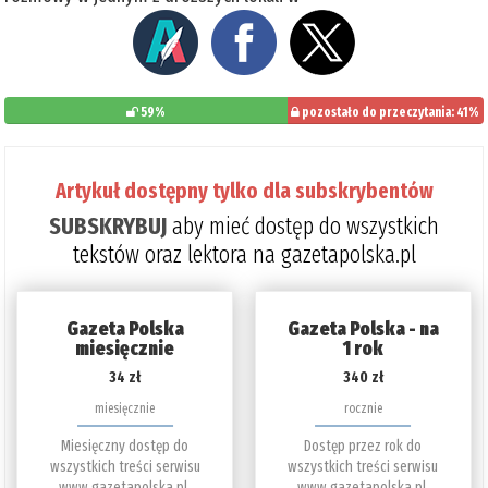
59%
pozostało do przeczytania: 41%
Artykuł dostępny tylko dla subskrybentów
SUBSKRYBUJ
aby mieć dostęp do wszystkich
tekstów oraz lektora na gazetapolska.pl
Gazeta Polska
Gazeta Polska - na
miesięcznie
1 rok
34 zł
340 zł
miesięcznie
rocznie
Miesięczny dostęp do
Dostęp przez rok do
wszystkich treści serwisu
wszystkich treści serwisu
www.gazetapolska.pl.
www.gazetapolska.pl.