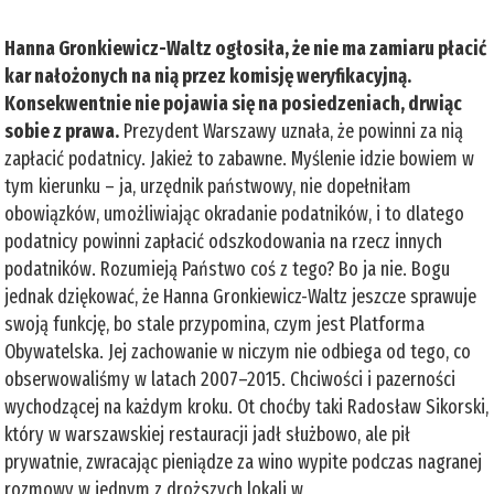
Hanna Gronkiewicz-Waltz ogłosiła, że nie ma zamiaru płacić
kar nałożonych na nią przez komisję weryfikacyjną.
Konsekwentnie nie pojawia się na posiedzeniach, drwiąc
sobie z prawa.
Prezydent Warszawy uznała, że powinni za nią
zapłacić podatnicy. Jakież to zabawne. Myślenie idzie bowiem w
tym kierunku – ja, urzędnik państwowy, nie dopełniłam
obowiązków, umożliwiając okradanie podatników, i to dlatego
podatnicy powinni zapłacić odszkodowania na rzecz innych
podatników. Rozumieją Państwo coś z tego? Bo ja nie. Bogu
jednak dziękować, że Hanna Gronkiewicz-Waltz jeszcze sprawuje
swoją funkcję, bo stale przypomina, czym jest Platforma
Obywatelska. Jej zachowanie w niczym nie odbiega od tego, co
obserwowaliśmy w latach 2007–2015. Chciwości i pazerności
wychodzącej na każdym kroku. Ot choćby taki Radosław Sikorski,
który w warszawskiej restauracji jadł służbowo, ale pił
prywatnie, zwracając pieniądze za wino wypite podczas nagranej
rozmowy w jednym z droższych lokali w