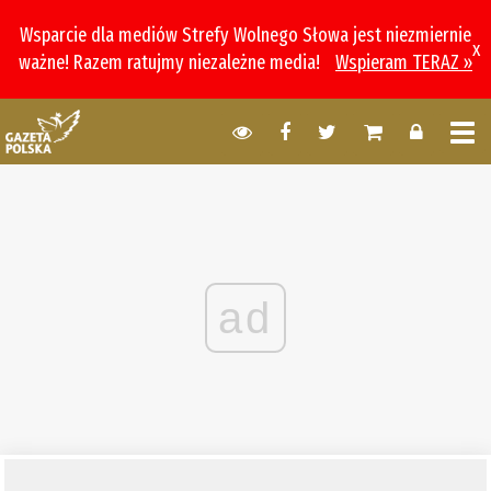
Wsparcie dla mediów Strefy Wolnego Słowa jest niezmiernie
x
ważne! Razem ratujmy niezależne media!
Wspieram TERAZ »
ad