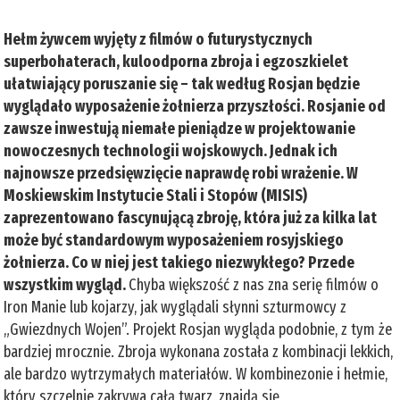
Hełm żywcem wyjęty z filmów o futurystycznych
superbohaterach, kuloodporna zbroja i egzoszkielet
ułatwiający poruszanie się – tak według Rosjan będzie
wyglądało wyposażenie żołnierza przyszłości. Rosjanie od
zawsze inwestują niemałe pieniądze w projektowanie
nowoczesnych technologii wojskowych. Jednak ich
najnowsze przedsięwzięcie naprawdę robi wrażenie. W
Moskiewskim Instytucie Stali i Stopów (MISIS)
zaprezentowano fascynującą zbroję, która już za kilka lat
może być standardowym wyposażeniem rosyjskiego
żołnierza. Co w niej jest takiego niezwykłego? Przede
wszystkim wygląd.
Chyba większość z nas zna serię filmów o
Iron Manie lub kojarzy, jak wyglądali słynni szturmowcy z
„Gwiezdnych Wojen”. Projekt Rosjan wygląda podobnie, z tym że
bardziej mrocznie. Zbroja wykonana została z kombinacji lekkich,
ale bardzo wytrzymałych materiałów. W kombinezonie i hełmie,
który szczelnie zakrywa całą twarz, znajdą się