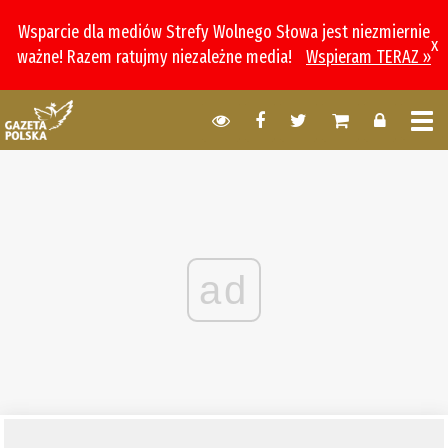
Wsparcie dla mediów Strefy Wolnego Słowa jest niezmiernie
x
ważne! Razem ratujmy niezależne media!
Wspieram TERAZ »
ad