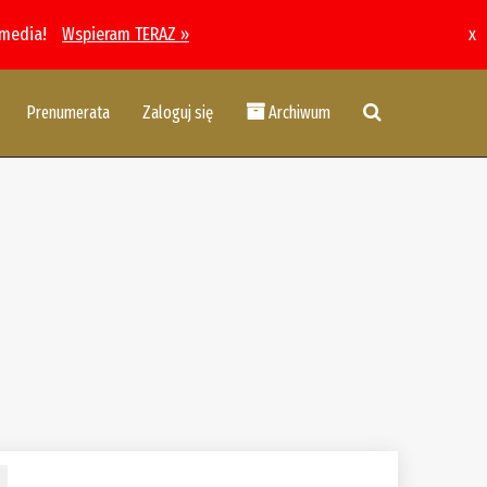
 media!
Wspieram TERAZ »
x
Prenumerata
Zaloguj się
Archiwum