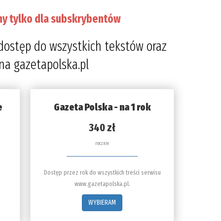
ny tylko dla subskrybentów
dostęp do wszystkich tekstów oraz
 na gazetapolska.pl
e
Gazeta Polska - na 1 rok
340 zł
rocznie
Dostęp przez rok do wszystkich treści serwisu
www.gazetapolska.pl.
WYBIERAM