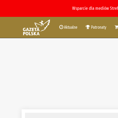
Wsparcie dla mediów Stre
Aktualne
Patronaty