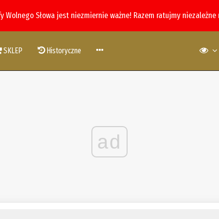
fy Wolnego Słowa jest niezmiernie ważne! Razem ratujmy niezależne
SKLEP
Historyczne
ad