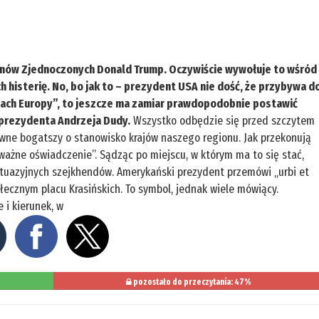
tanów Zjednoczonych Donald Trump. Oczywiście wywołuje to wśród
h histerię. No, bo jak to – prezydent USA nie dość, że przybywa d
riach Europy”, to jeszcze ma zamiar prawdopodobnie postawić
 prezydenta Andrzeja Dudy.
Wszystko odbędzie się przed szczytem
ewne bogatszy o stanowisko krajów naszego regionu. Jak przekonują
ważne oświadczenie”. Sądząc po miejscu, w którym ma to się stać,
urtuazyjnych szejkhendów. Amerykański prezydent przemówi „urbi et
ecznym placu Krasińskich. To symbol, jednak wiele mówiący.
 i kierunek, w
pozostało do przeczytania: 47%