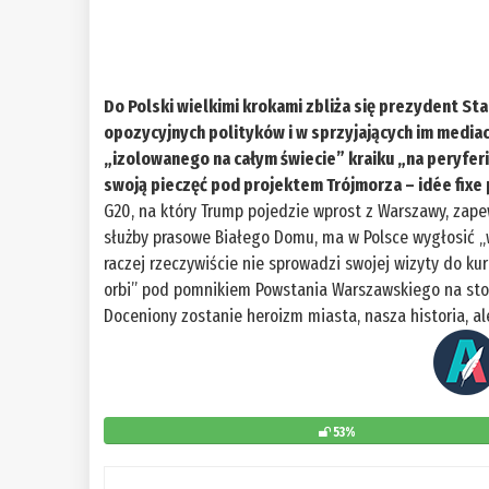
Do Polski wielkimi krokami zbliża się prezydent S
opozycyjnych polityków i w sprzyjających im mediac
„izolowanego na całym świecie” kraiku „na peryfe
swoją pieczęć pod projektem Trójmorza – idée fixe
G20, na który Trump pojedzie wprost z Warszawy, zap
służby prasowe Białego Domu, ma w Polsce wygłosić „
raczej rzeczywiście nie sprowadzi swojej wizyty do k
orbi” pod pomnikiem Powstania Warszawskiego na stoł
Doceniony zostanie heroizm miasta, nasza historia, ale
53%