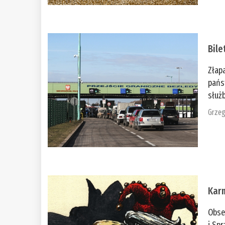
Bile
Złap
pańs
służb
Grzeg
Kar
Obse