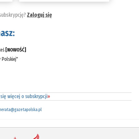
 subskrypcję?
Zaloguj się
asz:
teś
[NOWOŚĆ]
 Polskiej"
się więcej o subskrypcji
»
merata@gazetapolska.pl