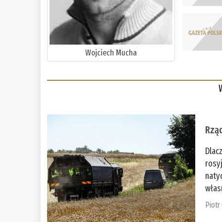
Wojciech Mucha
Rząd
Dlac
rosy
naty
włas
Piotr