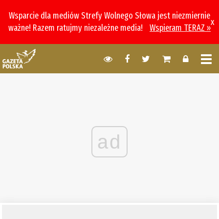
Wsparcie dla mediów Strefy Wolnego Słowa jest niezmiernie
x
ważne! Razem ratujmy niezależne media!
Wspieram TERAZ »
ad