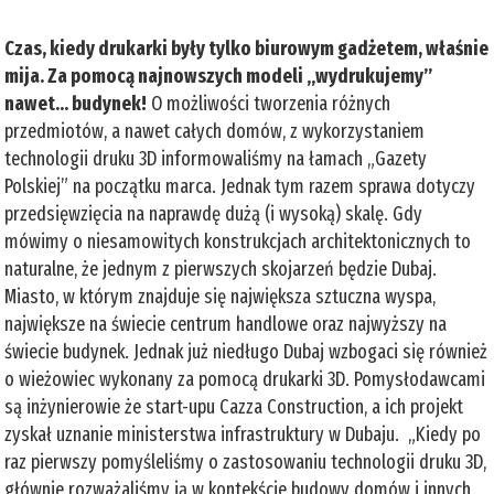
Czas, kiedy drukarki były tylko biurowym gadżetem, właśnie
mija. Za pomocą najnowszych modeli „wydrukujemy”
nawet… budynek!
O możliwości tworzenia różnych
przedmiotów, a nawet całych domów, z wykorzystaniem
technologii druku 3D informowaliśmy na łamach „Gazety
Polskiej” na początku marca. Jednak tym razem sprawa dotyczy
przedsięwzięcia na naprawdę dużą (i wysoką) skalę. Gdy
mówimy o niesamowitych konstrukcjach architektonicznych to
naturalne, że jednym z pierwszych skojarzeń będzie Dubaj.
Miasto, w którym znajduje się największa sztuczna wyspa,
największe na świecie centrum handlowe oraz najwyższy na
świecie budynek. Jednak już niedługo Dubaj wzbogaci się również
o wieżowiec wykonany za pomocą drukarki 3D. Pomysłodawcami
są inżynierowie że start-upu Cazza Construction, a ich projekt
zyskał uznanie ministerstwa infrastruktury w Dubaju. „Kiedy po
raz pierwszy pomyśleliśmy o zastosowaniu technologii druku 3D,
głównie rozważaliśmy ją w kontekście budowy domów i innych