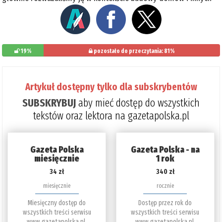
19%
pozostało do przeczytania: 81%
Artykuł dostępny tylko dla subskrybentów
SUBSKRYBUJ
aby mieć dostęp do wszystkich
tekstów oraz lektora na gazetapolska.pl
Gazeta Polska
Gazeta Polska - na
miesięcznie
1 rok
34 zł
340 zł
miesięcznie
rocznie
Miesięczny dostęp do
Dostęp przez rok do
wszystkich treści serwisu
wszystkich treści serwisu
www.gazetapolska.pl.
www.gazetapolska.pl.