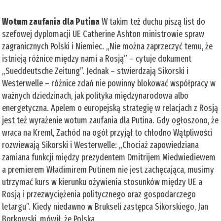
Wotum zaufania dla Putina
W takim też duchu piszą list do
szefowej dyplomacji UE Catherine Ashton ministrowie spraw
zagranicznych Polski i Niemiec. „Nie można zaprzeczyć temu, że
istnieją różnice między nami a Rosją” – cytuje dokument
„Sueddeutsche Zeitung”. Jednak – stwierdzają Sikorski i
Westerwelle – różnice zdań nie powinny blokować współpracy w
ważnych dziedzinach, jak polityka międzynarodowa albo
energetyczna. Apelem o europejską strategię w relacjach z Rosją
jest też wyrażenie wotum zaufania dla Putina. Gdy ogłoszono, że
wraca na Kreml, Zachód na ogół przyjął to chłodno Wątpliwości
rozwiewają Sikorski i Westerwelle: „Chociaż zapowiedziana
zamiana funkcji między prezydentem Dmitrijem Miedwiediewem
a premierem Władimirem Putinem nie jest zachęcająca, musimy
utrzymać kurs w kierunku ożywienia stosunków między UE a
Rosją i przezwyciężenia politycznego oraz gospodarczego
letargu”. Kiedy niedawno w Brukseli zastępca Sikorskiego, Jan
Borkowski, mówił, że Polska