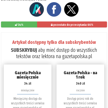
34%
pozostało do przeczytania: 66%
Artykuł dostępny tylko dla subskrybentów
SUBSKRYBUJ
aby mieć dostęp do wszystkich
tekstów oraz lektora na gazetapolska.pl
Gazeta Polska
Gazeta Polska - na
miesięcznie
1 rok
34 zł
340 zł
miesięcznie
rocznie
Miesięczny dostęp do
Dostęp przez rok do
wszystkich treści serwisu
wszystkich treści serwisu
www.gazetapolska.pl.
www.gazetapolska.pl.