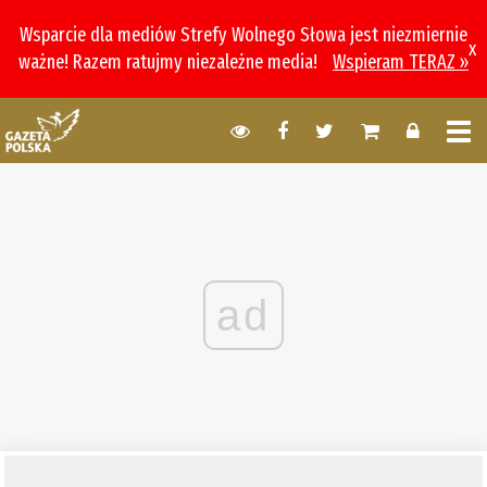
Wsparcie dla mediów Strefy Wolnego Słowa jest niezmiernie
x
ważne! Razem ratujmy niezależne media!
Wspieram TERAZ »
ad