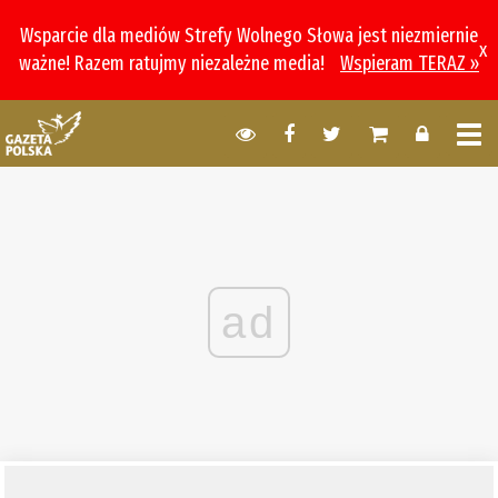
Wsparcie dla mediów Strefy Wolnego Słowa jest niezmiernie
x
ważne! Razem ratujmy niezależne media!
Wspieram TERAZ »
ad