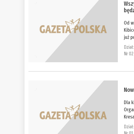
Wszy
będ
Od wi
Kibic
już p
Dział
Nr 02
Nowy
Dla k
Orga
Kresa
Dział
Nr 01