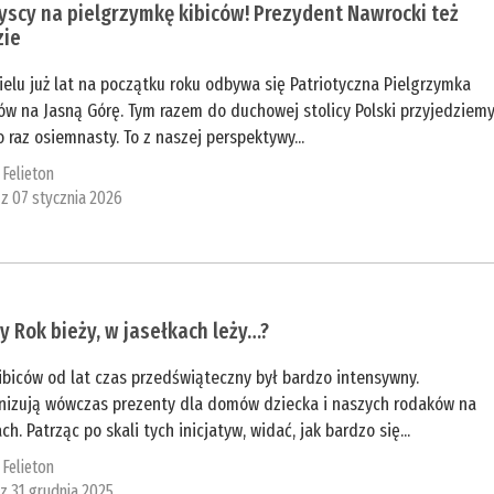
scy na pielgrzymkę kibiców! Prezydent Nawrocki też
zie
elu już lat na początku roku odbywa się Patriotyczna Pielgrzymka
ów na Jasną Górę. Tym razem do duchowej stolicy Polski przyjedziem
o raz osiemnasty. To z naszej perspektywy...
:
Felieton
 z 07 stycznia 2026
 Rok bieży, w jasełkach leży…?
ibiców od lat czas przedświąteczny był bardzo intensywny.
nizują wówczas prezenty dla domów dziecka i naszych rodaków na
ch. Patrząc po skali tych inicjatyw, widać, jak bardzo się...
:
Felieton
 z 31 grudnia 2025