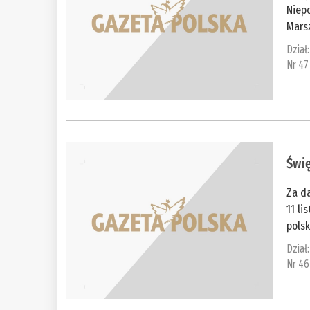
Niep
Marsz
Dział
Nr 47
Świ
Za d
11 li
polsk
Dział
Nr 46