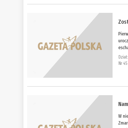
Zos
Pier
urocz
escha
Dział
Nr 45
Nam
W ni
Zmar