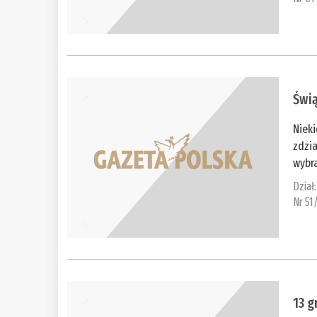
Świą
Niek
zdzia
wybra
Dział
Nr 51
13 g