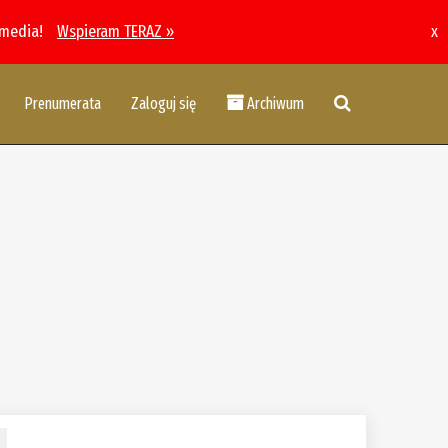
 media!
Wspieram TERAZ »
x
Prenumerata
Zaloguj się
Archiwum