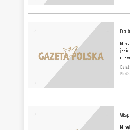
Do b
Mecz
jaki
nie w
Dział
Nr 48
Wsp
Miną