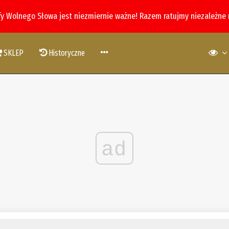
fy Wolnego Słowa jest niezmiernie ważne! Razem ratujmy niezależne
SKLEP
Historyczne
ad