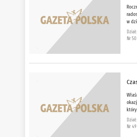
Rocz
rado
w dzi
Dział
Nr 50
Cza
Właś
okaz
który
Dział
Nr 49