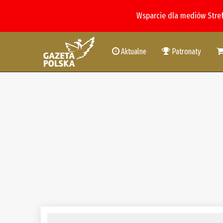
Wsparcie dla mediów Stre
Aktualne
Patronaty