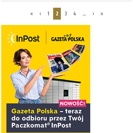
Pages
«
‹
1
2
3
4
…
›
»