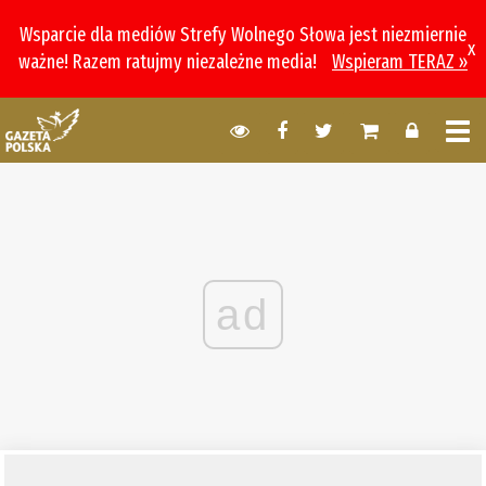
Wsparcie dla mediów Strefy Wolnego Słowa jest niezmiernie
x
ważne! Razem ratujmy niezależne media!
Wspieram TERAZ »
ad