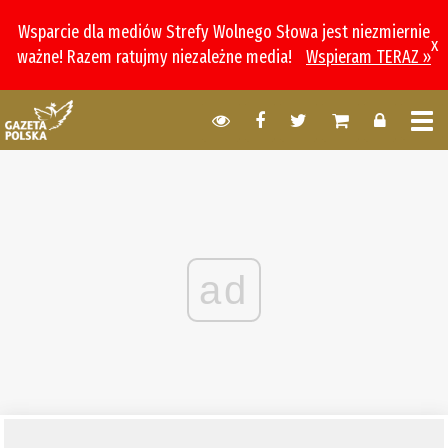
Wsparcie dla mediów Strefy Wolnego Słowa jest niezmiernie
x
ważne! Razem ratujmy niezależne media!
Wspieram TERAZ »
ad