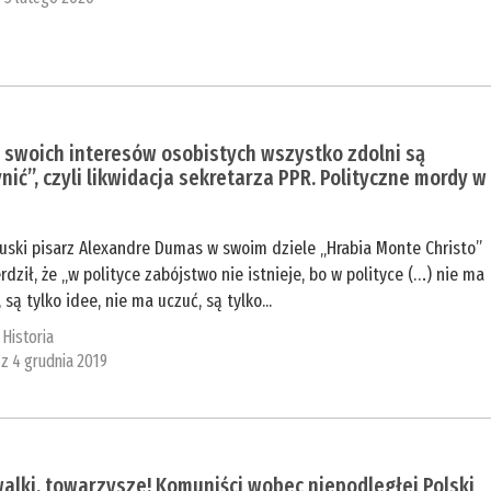
 swoich interesów osobistych wszystko zdolni są
nić”, czyli likwidacja sekretarza PPR. Polityczne mordy w
uski pisarz Alexandre Dumas w swoim dziele „Hrabia Monte Christo”
rdził, że „w polityce zabójstwo nie istnieje, bo w polityce (…) nie ma
, są tylko idee, nie ma uczuć, są tylko...
:
Historia
 z 4 grudnia 2019
alki, towarzysze! Komuniści wobec niepodległej Polski