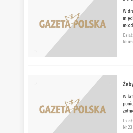
W dru
międz
młod
Dział
Nr 46
Żeby
W la
ponio
żołni
Dział
Nr 23