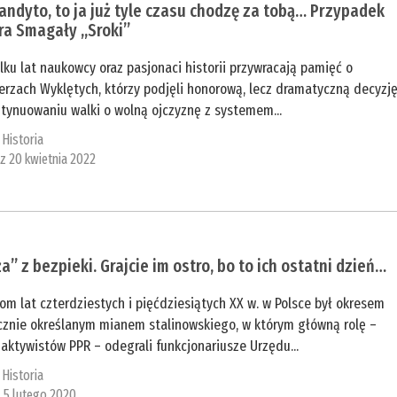
andyto, to ja już tyle czasu chodzę za tobą… Przypadek
ra Smagały „Sroki”
lku lat naukowcy oraz pasjonaci historii przywracają pamięć o
erzach Wyklętych, którzy podjęli honorową, lecz dramatyczną decyzj
tynuowaniu walki o wolną ojczyznę z systemem...
:
Historia
 z 20 kwietnia 2022
a” z bezpieki. Grajcie im ostro, bo to ich ostatni dzień…
om lat czterdziestych i pięćdziesiątych XX w. w Polsce był okresem
cznie określanym mianem stalinowskiego, w którym główną rolę –
aktywistów PPR – odegrali funkcjonariusze Urzędu...
:
Historia
z 5 lutego 2020