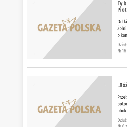
Ty b
Piot
Od ki
Żołni
o kon
Dział
Nr 16
„Róż
Przeł
poto
obok 
Dział
Nr 6 