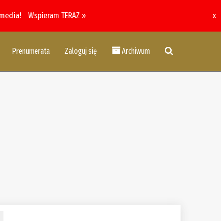
 media!
Wspieram TERAZ »
x
Prenumerata
Zaloguj się
Archiwum