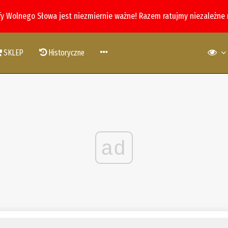
fy Wolnego Słowa jest niezmiernie ważne! Razem ratujmy niezależne
SKLEP
Historyczne
ad