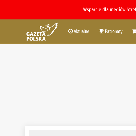
Wsparcie dla mediów Stre
Aktualne
Patronaty