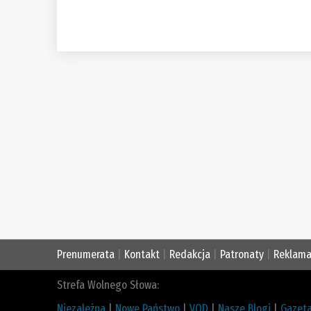
Prenumerata
|
Kontakt
|
Redakcja
|
Patronaty
|
Reklam
Strefa Wolnego Słowa:
Niezależna
|
Nowe Państwo
|
VOD
|
Nasze Blogi
|
Gazeta