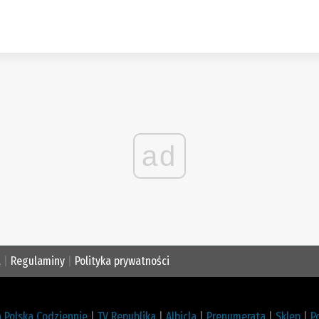
ad
a
|
Regulaminy
|
Polityka prywatności
 Polska Codziennie
|
TV Republika
|
Albicla
|
Prenumerata
|
Sklep
|
P