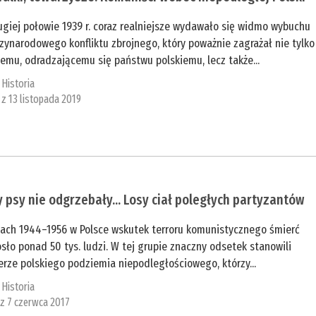
giej połowie 1939 r. coraz realniejsze wydawało się widmo wybuchu
ynarodowego konfliktu zbrojnego, który poważnie zagrażał nie tylko
emu, odradzającemu się państwu polskiemu, lecz także...
:
Historia
 z 13 listopada 2019
 psy nie odgrzebały... Losy ciał poległych partyzantów
tach 1944–1956 w Polsce wskutek terroru komunistycznego śmierć
sło ponad 50 tys. ludzi. W tej grupie znaczny odsetek stanowili
erze polskiego podziemia niepodległościowego, którzy...
:
Historia
 z 7 czerwca 2017