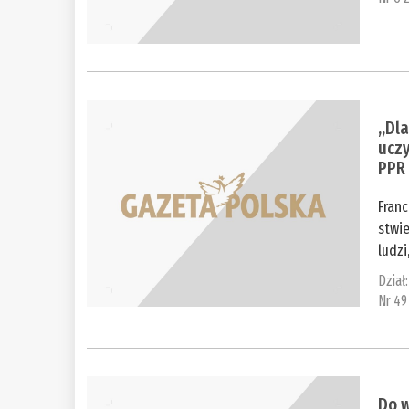
„Dla
uczy
PPR
Franc
stwie
ludzi
Dział
Nr 49
Do w