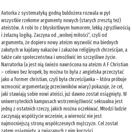
Autorka z systematyką godną buldożera rozwala w pył
wszystkie rzekome argumenty nowych (starych zresztą też)
ateistów. A robi to z błyskotliwym humorem, lekką zgryźliwością
i żelazną logiką. Zaczyna od „wolnej miłości”, czyli od
argumentu, że dopiero nowy ateizm wyzwolić ma biednych
zakutych w kajdany nakazów i zakazów religijnych chrześcijan, a
także całe społeczeństwa i umożliwić im szczęśliwe życie.
Narratorka (a jest nią świeżo nawrócona na ateizm A F Christian
– celowo bez kropek, by można to była z angielska przeczytać
jako a former christian, czyli była chrześcijanka – która próbuje
wzmocnić argumentację przeciwników wiary) pokazuje, że cel,
jaki stawiają sobie nowi ateiści, już dawno został osiągnięty. W
uniwersyteckich kampusach wstrzemięźliwość seksualna jest
jedną z ostatnich rzeczy, jakich można oczekiwać. Młodzi ludzie
zaczynają współżycie wcześnie, a wierność nie jest
najmocniejszą stroną współczesnych mężczyzn. Cel został
zatem osiągnięty, a związanych z nim korzyści