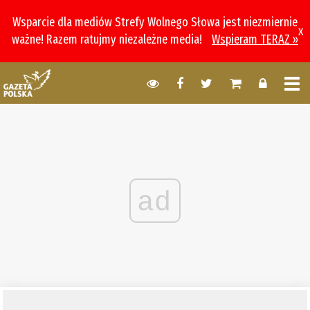
Wsparcie dla mediów Strefy Wolnego Słowa jest niezmiernie
x
ważne! Razem ratujmy niezależne media!
Wspieram TERAZ »
ad