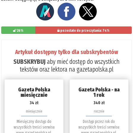
26%
pozostało do przeczytania: 74%
Artykuł dostępny tylko dla subskrybentów
SUBSKRYBUJ
aby mieć dostęp do wszystkich
tekstów oraz lektora na gazetapolska.pl
Gazeta Polska
Gazeta Polska - na
miesięcznie
1 rok
34 zł
340 zł
miesięcznie
rocznie
Miesięczny dostęp do
Dostęp przez rok do
wszystkich treści serwisu
wszystkich treści serwisu
www.gazetapolska.pl.
www.gazetapolska.pl.