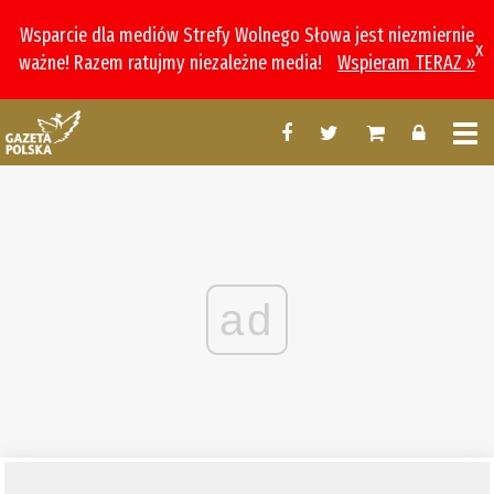
Wsparcie dla mediów Strefy Wolnego Słowa jest niezmiernie
x
ważne! Razem ratujmy niezależne media!
Wspieram TERAZ »
ad