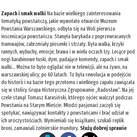
Zapach i smak walki
Na bazie wielkiego zainteresowania
tematyką powstańczą, jakie wywołało otwarcie Muzeum
Powstania Warszawskiego, odbyła się na Woli pierwsza
inscenizacja powstańcza. Stanęła barykada z poprzewracanych
tramwajów, zabrzmiały piosenki i strzały. Była walka, krzyki
rannych, wybuchy, emocje, brawa i w wielu oczach łzy. Lecące pod
nogi karabinowe łuski, dym, padające komendy, zapach i smak
walki… Można to było oglądać nie w telewizji, ale na żywo, na
warszawskiej ulicy, po 60 latach. To była rewolucja w podejściu
do historii i na bazie tego przełomu i wielkiego zapału zawiązała
się w stolicy Grupa Historyczna Zgrupowanie „Radosław”. Na jej
czele stanął Tomasz Karasiński, którego ojciec walczył podczas
Powstania na Starym Mieście. Młodzi pasjonaci zaczęli się
spotykać, nawiązywać kontakty z powstańcami i brać udział w
ich uroczystościach. Wymieniali się książkami, szukali replik
broni, zamawiali żołnierskie mundury.
Służą dobrej sprawie