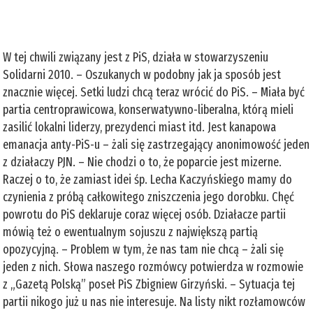
W tej chwili związany jest z PiS, działa w stowarzyszeniu
Solidarni 2010. – Oszukanych w podobny jak ja sposób jest
znacznie więcej. Setki ludzi chcą teraz wrócić do PiS. – Miała być
partia centroprawicowa, konserwatywno-liberalna, którą mieli
zasilić lokalni liderzy, prezydenci miast itd. Jest kanapowa
emanacja anty-PiS-u – żali się zastrzegający anonimowość jeden
z działaczy PJN. – Nie chodzi o to, że poparcie jest mizerne.
Raczej o to, że zamiast idei śp. Lecha Kaczyńskiego mamy do
czynienia z próbą całkowitego zniszczenia jego dorobku. Chęć
powrotu do PiS deklaruje coraz więcej osób. Działacze partii
mówią też o ewentualnym sojuszu z największą partią
opozycyjną. – Problem w tym, że nas tam nie chcą – żali się
jeden z nich. Słowa naszego rozmówcy potwierdza w rozmowie
z „Gazetą Polską” poseł PiS Zbigniew Girzyński. – Sytuacja tej
partii nikogo już u nas nie interesuje. Na listy nikt rozłamowców