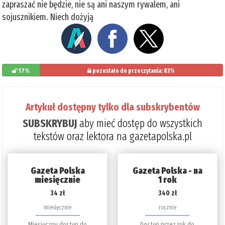
zapraszać nie będzie, nie są ani naszym rywalem, ani
sojusznikiem. Niech dożyją
17%
pozostało do przeczytania: 83%
Artykuł dostępny tylko dla subskrybentów
SUBSKRYBUJ
aby mieć dostęp do wszystkich
tekstów oraz lektora na gazetapolska.pl
Gazeta Polska
Gazeta Polska - na
miesięcznie
1 rok
34 zł
340 zł
miesięcznie
rocznie
Miesięczny dostęp do
Dostęp przez rok do