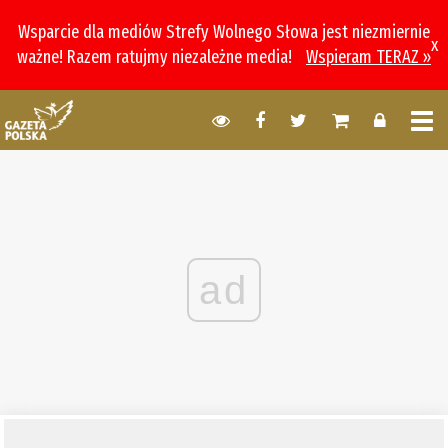
Wsparcie dla mediów Strefy Wolnego Słowa jest niezmiernie
x
ważne! Razem ratujmy niezależne media!
Wspieram TERAZ »
ad