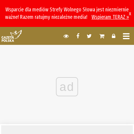
Wsparcie dla mediów Strefy Wolnego Słowa jest niezmiernie
x
ważne! Razem ratujmy niezależne media!
Wspieram TERAZ »
ad