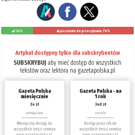
24%
pozostało do przeczytania: 76%
Artykuł dostępny tylko dla subskrybentów
SUBSKRYBUJ
aby mieć dostęp do wszystkich
tekstów oraz lektora na gazetapolska.pl
Gazeta Polska
Gazeta Polska - na
miesięcznie
1 rok
34 zł
340 zł
miesięcznie
rocznie
Miesięczny dostęp do
Dostęp przez rok do
wszystkich treści serwisu
wszystkich treści serwisu
www.gazetapolska.pl.
www.gazetapolska.pl.