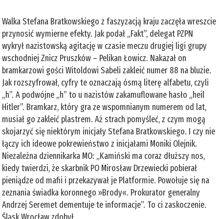
Walka Stefana Bratkowskiego z faszyzacją kraju zaczęła wreszcie
przynosić wymierne efekty. Jak podał „Fakt”, delegat PZPN
wykrył nazistowską agitację w czasie meczu drugiej ligi grupy
wschodniej Znicz Pruszków – Pelikan Łowicz. Nakazał on
bramkarzowi gości Witoldowi Sabeli zakleić numer 88 na bluzie.
Jak rozszyfrował, cyfry te oznaczają ósmą literę alfabetu, czyli
„h”. A podwójne „h” to u nazistów zakamuflowane hasło „heil
Hitler”. Bramkarz, który gra ze wspomnianym numerem od lat,
musiał go zakleić plastrem. Aż strach pomyśleć, z czym mogą
skojarzyć się niektórym inicjały Stefana Bratkowskiego. I czy nie
łączy ich ideowe pokrewieństwo z inicjałami Moniki Olejnik.
Niezależna dziennikarka MO: „Kamiński ma coraz dłuższy nos,
kiedy twierdzi, że skarbnik PO Mirosław Drzewiecki pobierał
pieniądze od mafii i przekazywał je Platformie. Powołuje się na
zeznania świadka koronnego »Brody«. Prokurator generalny
Andrzej Seremet dementuje te informacje”. To ci zaskoczenie.
Śląsk Wrocław zdobył