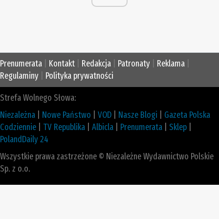
Prenumerata
|
Kontakt
|
Redakcja
|
Patronaty
|
Reklama
|
Regulaminy
|
Polityka prywatności
Strefa Wolnego Słowa:
Niezależna
|
Nowe Państwo
|
VOD
|
Nasze Blogi
|
Gazeta Polska
Codziennie
|
TV Republika
|
Albicla
|
Prenumerata
|
Sklep
|
PolandDaily 24
Wszystkie prawa zastrzeżone © Niezależne Wydawnictwo Polskie
Sp. z o.o.