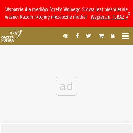
Wsparcie dla mediów Strefy Wolnego Słowa jest niezmiernie
x
ważne! Razem ratujmy niezależne media!
Wspieram TERAZ »
ad