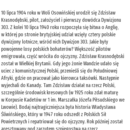
10 lipca 1904 roku w Woli Osowińskiej urodził się Zdzisław
Krasnodębski, pilot, założyciel i pierwszy dowódca Dywizjonu
303. Z kolei 10 lipca 1940 roku rozpoczęła się bitwa o Anglię,
w której po stronie brytyjskiej udział wzięły cztery polskie
dywizjony lotnicze, wśród nich Dywizjon 303. Jakie były
powojenne losy polskich bohaterów? Większość pilotów
emigrowała, część wróciła do ojczyzny. Zdzisław Krasnodębski
został w Wielkiej Brytanii. Gdy jego żonie Wandzie udało się
uciec z komunistycznej Polski, przenieśli się do Południowej
Afryki, gdzie on pracował jako kierowca taksówki. Następnie
wyjechali do Kanady. Tam Zdzisław działał na rzecz Polski,
szczególnie środowisk kresowych (w 1925 roku zdał maturę
w Korpusie Kadetów nr 1 im. Marszałka Józefa Piłsudskiego we
Lwowie). Bodaj najtragiczniejsza była historia Władysława
Śliwińskiego, który w 1947 roku odszedł z Polskich Sił
Powietrznych i repatriował się do ojczyzny. Rok później został
aresztowany pod zarzutem szpiegostwa na rzecz