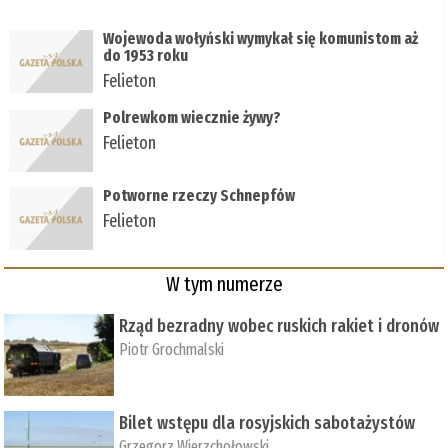
Wojewoda wołyński wymykał się komunistom aż
do 1953 roku
Felieton
Polrewkom wiecznie żywy?
Felieton
Potworne rzeczy Schnepfów
Felieton
W tym numerze
Rząd bezradny wobec ruskich rakiet i dronów
Piotr Grochmalski
Bilet wstępu dla rosyjskich sabotażystów
Grzegorz Wierzchołowski