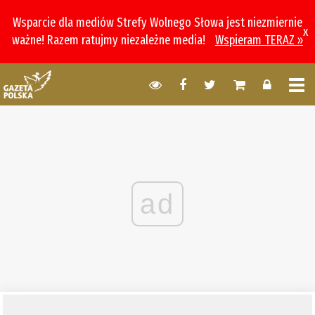
Wsparcie dla mediów Strefy Wolnego Słowa jest niezmiernie
x
ważne! Razem ratujmy niezależne media!
Wspieram TERAZ »
ad