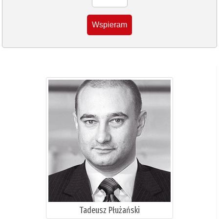
Wspieram
Tadeusz Płużański