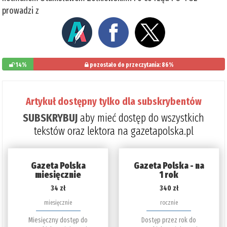
prowadzi z
14%
pozostało do przeczytania: 86%
Artykuł dostępny tylko dla subskrybentów
SUBSKRYBUJ
aby mieć dostęp do wszystkich
tekstów oraz lektora na gazetapolska.pl
Gazeta Polska
Gazeta Polska - na
miesięcznie
1 rok
34 zł
340 zł
miesięcznie
rocznie
Miesięczny dostęp do
Dostęp przez rok do