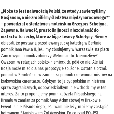
„Może to jest naiwnością Polski, że wtedy zawierzyliśmy
Rosjanom, a nie zrobiliśmy śledztwa międzynarodowego?”
– powiedział o śledztwie smoleńskim Grzegorz Schetyna.
Zapewne. Naiwność, prostolinijność i niezdolność do
matactw to cechy, które aż biją z twarzy Schetyny.
Niemcy
obiecali, że postawią przed ewangelicką katedrą w Berlinie
pomnik Jana Pawła II, jeśli my zbudujemy w Warszawie, na placu
Zamkowym, pomnik żołnierzy Wehrmachtu. Niemożliwe?
Owszem, w relacjach polsko-niemieckich, póki co nie. Ale już
Rosja może mieć dla nas propozycje zbliżone. Ostatnia brzmi:
pomnik w Smoleńsku w zamian za pomnik czerwonoarmistów na
krakowskim cmentarzu. Gdybym to ja był polskim ministrem
spraw zagranicznych, odpowiedziałbym: nie wchodzimy w ten
interes. Za to proponujemy pomnik Józefa Piłsudskiego na
Kremlu w zamian za pomnik Anny Achmatowej w Krakowie.
Ewentualnie Piłsudskiego, jeśli wam nie leży, możemy zastąpić
hetmanem Stanisławem Żołkiewskim. Po co rząd PO–PSL