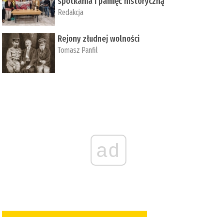
spotkania i pamięć historyczną
Redakcja
Rejony złudnej wolności
Tomasz Panfil
ad