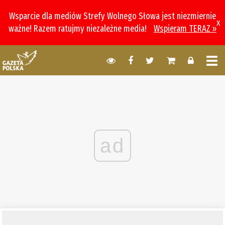
Wsparcie dla mediów Strefy Wolnego Słowa jest niezmiernie
x
ważne! Razem ratujmy niezależne media!
Wspieram TERAZ »
ad