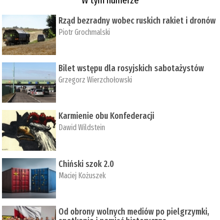
Rząd bezradny wobec ruskich rakiet i dronów
Piotr Grochmalski
Bilet wstępu dla rosyjskich sabotażystów
Grzegorz Wierzchołowski
Karmienie obu Konfederacji
Dawid Wildstein
Chiński szok 2.0
Maciej Kożuszek
Od obrony wolnych mediów po pielgrzymki,